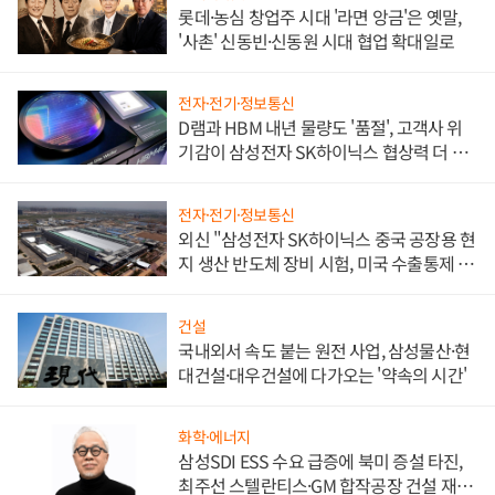
롯데·농심 창업주 시대 '라면 앙금'은 옛말,
'사촌' 신동빈·신동원 시대 협업 확대일로
전자·전기·정보통신
D램과 HBM 내년 물량도 '품절', 고객사 위
기감이 삼성전자 SK하이닉스 협상력 더 키
워
전자·전기·정보통신
외신 "삼성전자 SK하이닉스 중국 공장용 현
지 생산 반도체 장비 시험, 미국 수출통제 대
비"
건설
국내외서 속도 붙는 원전 사업, 삼성물산·현
대건설·대우건설에 다가오는 '약속의 시간'
화학·에너지
삼성SDI ESS 수요 급증에 북미 증설 타진,
최주선 스텔란티스·GM 합작공장 건설 재추