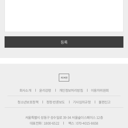
PC버전
회사소개
윤리강령
개인정보처리방침
이용자위원회
청소년보호정책
정정·반론보도
기사심의규정
불편신고
서울특별시 성동구 성수일로 39-34 서울숲더스페이스 12층
대표전화 : 1800-6522
팩스 : 070-4015-8658