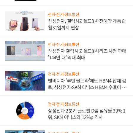
진하나
전자·전기·정보통신
삼성전자, 갤럭시Z 폴드8 사전예약 개통 8
월31일까지 연장
전자·전기·정보통신
삼성전자 갤럭시 Z 폴드8 시리즈 사전 판매
'144만 대' 역대 최대
전자·전기·정보통신
엔비디아 '루빈 울트라'에도 HBM4 탑재 검
토, 삼성전자·SK하이닉스 HBM4 수율에 주
도권 갈린다
전자·전기·정보통신
삼성전자 2분기 글로벌 D램 점유율 39% 1
위, SK하이닉스와 13%p 격차