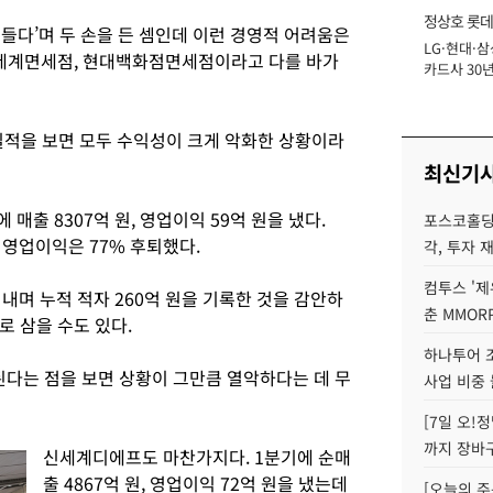
정상호 롯데
힘들다’며 두 손을 든 셈인데 이런 경영적 어려움은
LG·현대·삼
장
신세계면세점, 현대백화점면세점이라고 다를 바가
카드사 30년
에 '초집중' 
적을 보면 모두 수익성이 크게 악화한 상황이라
최신기
매출 8307억 원, 영업이익 59억 원을 냈다.
포스코홀딩
 영업이익은 77% 후퇴했다.
각, 투자 
컴투스 '제
내며 누적 적자 260억 원을 기록한 것을 감안하
춘 MMOR
 삼을 수도 있다.
하나투어 조
된다는 점을 보면 상황이 그만큼 열악하다는 데 무
사업 비중 
[7일 오!
까지 장바
신세계디에프도 마찬가지다. 1분기에 순매
출 4867억 원, 영업이익 72억 원을 냈는데
[오늘의 주