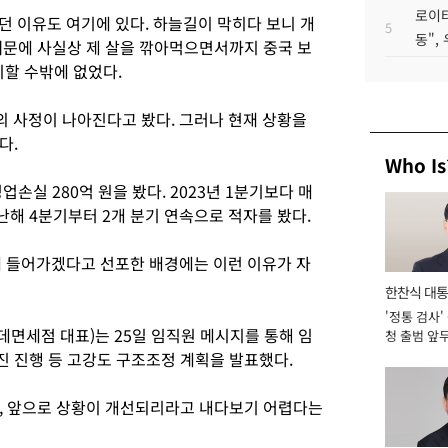
로이터
던 이유도 여기에 있다. 하늘길이 막히다 보니 개
5
동",
때문에 사실상 제 살을 깎아먹으면서까지 중국 보
치할 수밖에 없었다.
 사정이 나아진다고 봤다. 그러나 현재 상황을
다.
Who Is
업손실 280억 원을 봤다. 2023년 1분기보다 매
지난해 4분기부터 2개 분기 연속으로 적자를 봤다.
들어가겠다고 선포한 배경에는 이런 이유가 자
한찬식 대
'정통 검사'
서관
면세점 대표)는 25일 임직원 메시지를 통해 임
청 출범 앞
맡아 [2026
퇴진 진행 등 고강도 구조조정 계획을 발표했다.
, 앞으로 상황이 개선되리라고 내다보기 어렵다는