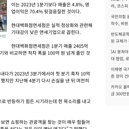
이는 2023년 1분기보다 매출은 4.8%, 영
라, 코스피
업이익은 70.4% 뒷걸음질한 것이다.
국민의힘 
착수, 위원
현대백화점면세점은 실적 정상화와 관련해
기대감이 낮은 면세기업으로 꼽힌다.
반도체공학
 사진
된 규제가 
현대백화점면세점은 1분기 매출 2405억
[AI 뭉쳐
1분기와 비교하면 적자 폭을 100억 원 넘게 줄인 것
대 협업, 
이재명 국
 내다가 2023년 3분기에서야 첫 분기 흑자 10억
흰 장미 건
했지만 지난해 4분기 다시 손실을 낸 뒤 여전히
카카오 올해
금 300만
로 반등하기 힘든 시기라는데 한 목소리를 내고
보면 쇼핑하는 관광객을 찾는 것이 매우 힘들어
품을 산다는 것은 이미 옛날 얘기다”고 말했다.