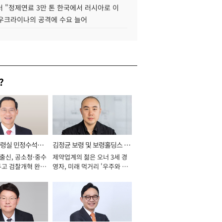
 "정제연료 3만 톤 한국에서 러시아로 이
 우크라이나의 공격에 수요 늘어
?
통령실 민정수석비
김정균 보령 및 보령홀딩스 대
 출신, 공소청·중수
제약업계의 젊은 오너 3세 경
표이사 사장
두고 검찰개혁 완수
영자, 미래 먹거리 '우주와 헬
년]
스케어' 공들여 [2026년]