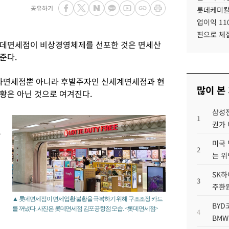
공유하기
롯데케미칼
업이익 11
편으로 체
 롯데면세점이 비상경영체제를 선포한 것은 면세산
준다.
신라면세점뿐 아니라 후발주자인 신세계면세점과 현
많이 본
황은 아닌 것으로 여겨진다.
삼성전
1
권가 
있
미국 
2
는 위
SK하
3
주환원
▲ 롯데면세점이 면세업황 불황을 극복하기 위해 구조조정 카드
BYD
를 꺼냈다. 사진은 롯데면세점 김포공항점 모습. <롯데면세점>
4
BMW