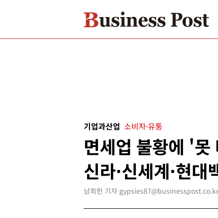
기업과산업
소비자·유통
면세업 불황에 '못 
신라·신세계·현대
남희헌 기자 gypsies87@businesspost.co.k