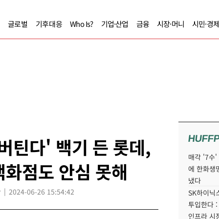
글로벌
기후대응
Who Is?
기업·산업
금융
시장·머니
시민·경
HUFF
버틴다' 백기 든 롯데,
매각 '7수
백화점도 안심 못해
에 한화생
냈다
r
2024-06-26 15:54:42
SK하이닉스
투입한다 :
인프라 시