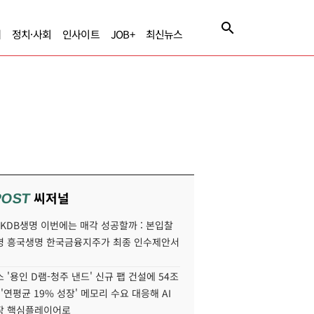
제
정치·사회
인사이트
JOB+
최신뉴스
씨저널
POST
' KDB생명 이번에는 매각 성공할까 : 본입찰
명 흥국생명 한국금융지주가 최종 인수제안서
 '용인 D램-청주 낸드' 신규 팹 건설에 54조
 '연평균 19% 성장' 메모리 수요 대응해 AI
장 핵심플레이어로