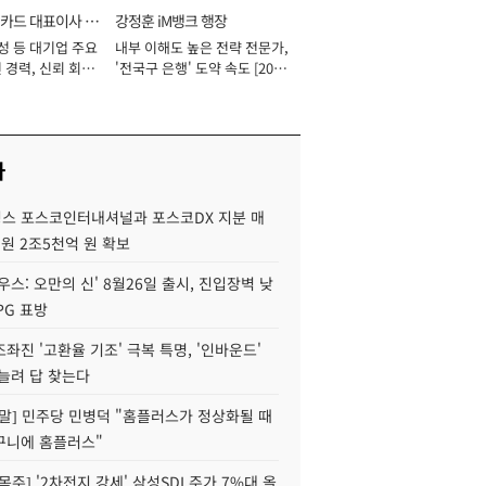
카드 대표이사 사
강정훈 iM뱅크 행장
성 등 대기업 주요
내부 이해도 높은 전략 전문가,
 경력, 신뢰 회복
'전국구 은행' 도약 속도 [2026
[2026년]
년]
사
스 포스코인터내셔널과 포스코DX 지분 매
재원 2조5천억 원 확보
우스: 오만의 신' 8월26일 출시, 진입장벽 낮
PG 표방
좌진 '고환율 기조' 극복 특명, '인바운드'
늘려 답 찾는다
정말] 민주당 민병덕 "홈플러스가 정상화될 때
구니에 홈플러스"
목주] '2차전지 강세' 삼성SDI 주가 7%대 올