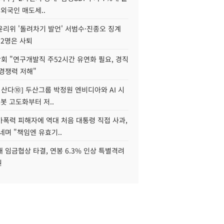
 외국인 매도세..
윤리위 '돌려차기 발언' 서범수·진종오 징계
 2명은 사퇴
회 "연구개발직 주52시간 유연화 필요, 경직
경쟁력 저해"
야 산다⑩] 두산그룹 박정원 엔비디아와 AI 시
로봇 고도화부터 저..
가폭력 피해자에 역대 처음 대통령 직접 사과,
네며 "책임엔 유효기..
 임금협상 타결, 연봉 6.3% 인상 특별격려
원