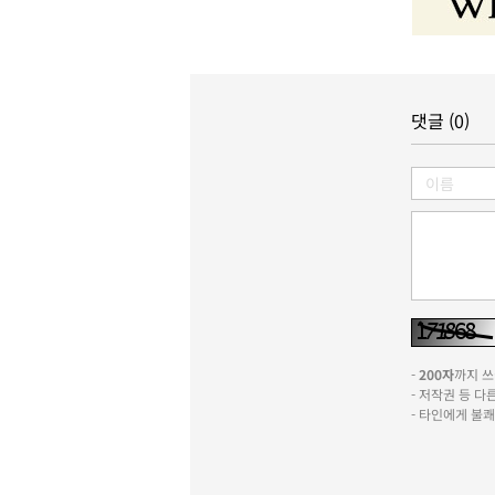
댓글 (0)
-
200자
까지 쓰실
- 저작권 등 
- 타인에게 불