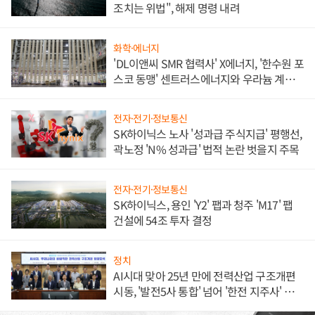
조치는 위법", 해제 명령 내려
화학·에너지
'DL이앤씨 SMR 협력사' X에너지, '한수원 포
스코 동맹' 센트러스에너지와 우라늄 계약
체결
전자·전기·정보통신
SK하이닉스 노사 '성과급 주식지급' 평행선,
곽노정 'N% 성과급' 법적 논란 벗을지 주목
전자·전기·정보통신
SK하이닉스, 용인 'Y2' 팹과 청주 'M17' 팹
건설에 54조 투자 결정
정치
AI시대 맞아 25년 만에 전력산업 구조개편
시동, '발전5사 통합' 넘어 '한전 지주사' 재편
론도