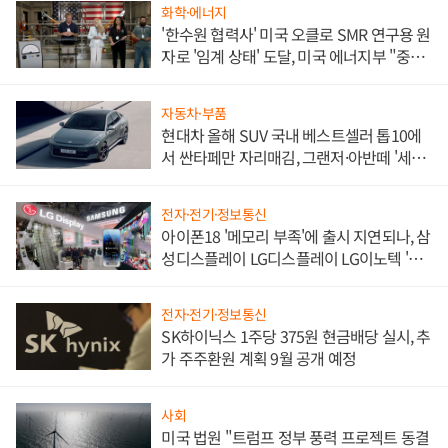
화학·에너지
'한수원 협력사' 미국 오클로 SMR 연구용 원
자로 '임계 상태' 도달, 미국 에너지부 "중요
한 이정표"
자동차·부품
현대차 올해 SUV 국내 베스트셀러 톱10에
서 싼타페만 자리매김, 그랜저·아반떼 '세단
쌍끌이'로 내수 방어
전자·전기·정보통신
아이폰18 '메모리 부족'에 출시 지연되나, 삼
성디스플레이 LG디스플레이 LG이노텍 '탈
애플' 수익 다각화 속도
전자·전기·정보통신
SK하이닉스 1주당 375원 현금배당 실시, 추
가 주주환원 계획 9월 공개 예정
사회
미국 법원 "트럼프 정부 풍력 프로젝트 동결