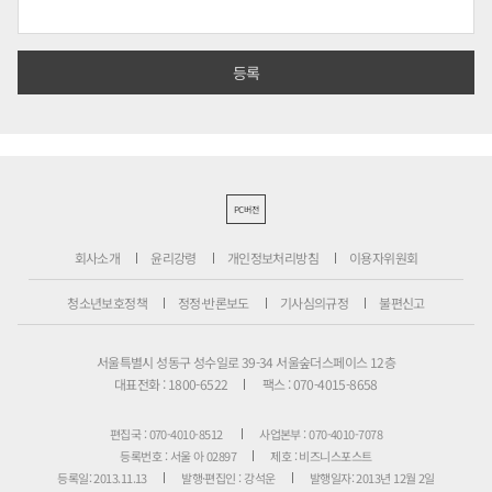
PC버전
회사소개
윤리강령
개인정보처리방침
이용자위원회
청소년보호정책
정정·반론보도
기사심의규정
불편신고
서울특별시 성동구 성수일로 39-34 서울숲더스페이스 12층
대표전화 : 1800-6522
팩스 : 070-4015-8658
편집국 : 070-4010-8512
사업본부 : 070-4010-7078
등록번호 : 서울 아 02897
제호 : 비즈니스포스트
등록일: 2013.11.13
발행·편집인 : 강석운
발행일자: 2013년 12월 2일