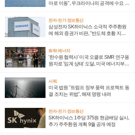
아로 이동", 우크라이나의 공격에 수요 늘
어
전자·전기·정보통신
삼성전자 SK하이닉스 소극적 주주환원
에 해외 증권가 비판, "반도체 호황 지속
성 의문"
화학·에너지
'한수원 협력사' 미국 오클로 SMR 연구용
원자로 '임계 상태' 도달, 미국 에너지부
"중요한 이정표"
사회
미국 법원 "트럼프 정부 풍력 프로젝트 동
결 조치는 위법", 해제 명령 내려
전자·전기·정보통신
SK하이닉스 1주당 375원 현금배당 실시,
추가 주주환원 계획 9월 공개 예정