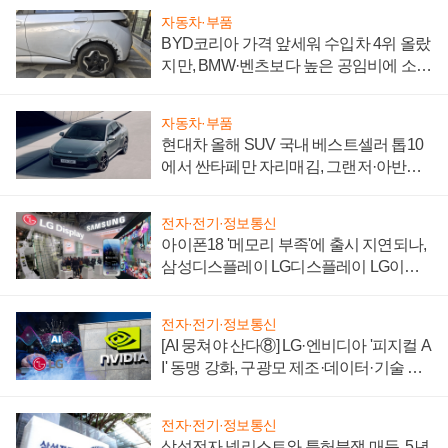
자동차·부품
BYD코리아 가격 앞세워 수입차 4위 올랐
지만, BMW·벤츠보다 높은 공임비에 소비
자 불만 폭발
자동차·부품
현대차 올해 SUV 국내 베스트셀러 톱10
에서 싼타페만 자리매김, 그랜저·아반떼
'세단 쌍끌이'로 내수 방어
전자·전기·정보통신
아이폰18 '메모리 부족'에 출시 지연되나,
삼성디스플레이 LG디스플레이 LG이노
텍 '탈애플' 수익 다각화 속도
전자·전기·정보통신
[AI 뭉쳐야 산다⑧] LG·엔비디아 '피지컬 A
I' 동맹 강화, 구광모 제조·데이터·기술 결
집해 종합 로보틱스 기업으로
전자·전기·정보통신
삼성전자 넷리스트와 특허분쟁 매듭, 5년