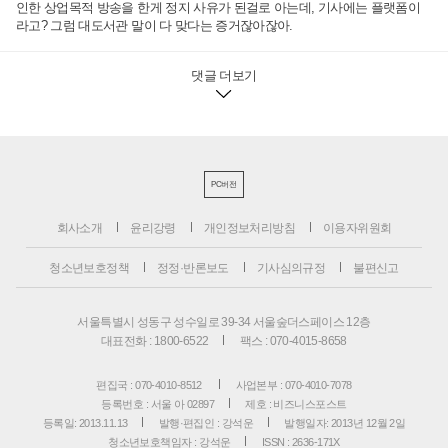
인한 상업목적 방송을 한게 정지 사유가 된걸로 아는데, 기사에는 플랫폼이
라고? 그럼 대도서관 말이 다 맞다는 증거잖아잖아.
댓글 더보기
PC버전
회사소개
윤리강령
개인정보처리방침
이용자위원회
청소년보호정책
정정·반론보도
기사심의규정
불편신고
서울특별시 성동구 성수일로 39-34 서울숲더스페이스 12층
대표전화 : 1800-6522
팩스 : 070-4015-8658
편집국 : 070-4010-8512
사업본부 : 070-4010-7078
등록번호 : 서울 아 02897
제호 : 비즈니스포스트
등록일: 2013.11.13
발행·편집인 : 강석운
발행일자: 2013년 12월 2일
청소년보호책임자 : 강석운
ISSN : 2636-171X