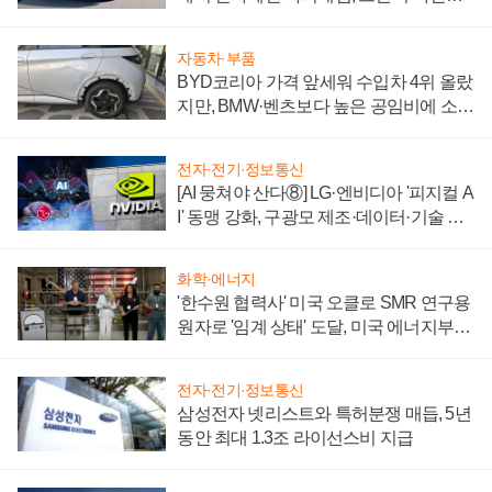
'세단 쌍끌이'로 내수 방어
자동차·부품
BYD코리아 가격 앞세워 수입차 4위 올랐
지만, BMW·벤츠보다 높은 공임비에 소비
자 불만 폭발
전자·전기·정보통신
[AI 뭉쳐야 산다⑧] LG·엔비디아 '피지컬 A
I' 동맹 강화, 구광모 제조·데이터·기술 결
집해 종합 로보틱스 기업으로
화학·에너지
'한수원 협력사' 미국 오클로 SMR 연구용
원자로 '임계 상태' 도달, 미국 에너지부
"중요한 이정표"
전자·전기·정보통신
삼성전자 넷리스트와 특허분쟁 매듭, 5년
동안 최대 1.3조 라이선스비 지급