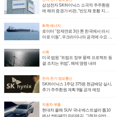
삼성전자 SK하이닉스 소극적 주주환원
에 해외 증권가 비판, "반도체 호황 지속
성 의문"
화학·에너지
로이터 "정제연료 3만 톤 한국에서 러시
아로 이동", 우크라이나의 공격에 수요 늘
어
사회
미국 법원 "트럼프 정부 풍력 프로젝트 동
결 조치는 위법", 해제 명령 내려
전자·전기·정보통신
SK하이닉스 1주당 375원 현금배당 실시,
추가 주주환원 계획 9월 공개 예정
자동차·부품
현대차 올해 SUV 국내 베스트셀러 톱10
에서 싼타페만 자리매김, 그랜저·아반떼