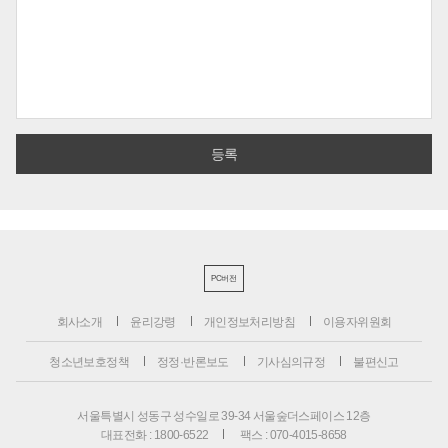
PC버전
회사소개
윤리강령
개인정보처리방침
이용자위원회
청소년보호정책
정정·반론보도
기사심의규정
불편신고
서울특별시 성동구 성수일로 39-34 서울숲더스페이스 12층
대표전화 : 1800-6522
팩스 : 070-4015-8658