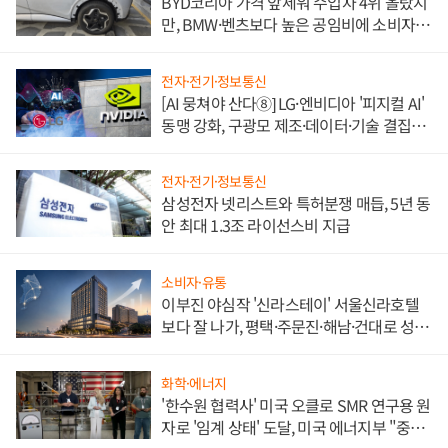
BYD코리아 가격 앞세워 수입차 4위 올랐지
만, BMW·벤츠보다 높은 공임비에 소비자
불만 폭발
전자·전기·정보통신
[AI 뭉쳐야 산다⑧] LG·엔비디아 '피지컬 AI'
동맹 강화, 구광모 제조·데이터·기술 결집
해 종합 로보틱스 기업으로
전자·전기·정보통신
삼성전자 넷리스트와 특허분쟁 매듭, 5년 동
안 최대 1.3조 라이선스비 지급
소비자·유통
이부진 야심작 '신라스테이' 서울신라호텔
보다 잘 나가, 평택·주문진·해남·건대로 성
장판 더 넓힌다
화학·에너지
'한수원 협력사' 미국 오클로 SMR 연구용 원
자로 '임계 상태' 도달, 미국 에너지부 "중요