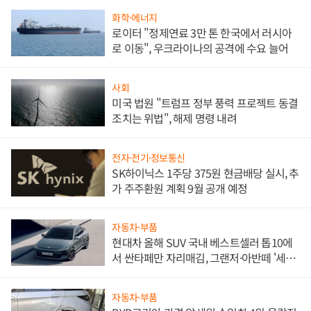
화학·에너지
로이터 "정제연료 3만 톤 한국에서 러시아
로 이동", 우크라이나의 공격에 수요 늘어
사회
미국 법원 "트럼프 정부 풍력 프로젝트 동결
조치는 위법", 해제 명령 내려
전자·전기·정보통신
SK하이닉스 1주당 375원 현금배당 실시, 추
가 주주환원 계획 9월 공개 예정
자동차·부품
현대차 올해 SUV 국내 베스트셀러 톱10에
서 싼타페만 자리매김, 그랜저·아반떼 '세단
쌍끌이'로 내수 방어
자동차·부품