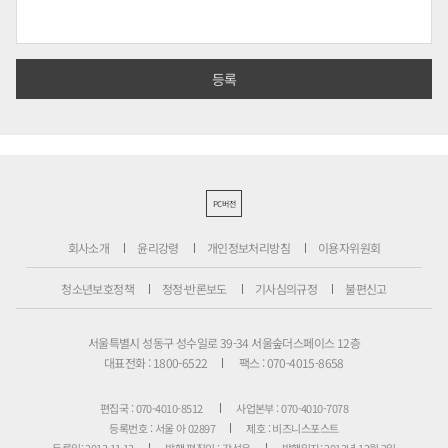
PC버전
회사소개
윤리강령
개인정보처리방침
이용자위원회
청소년보호정책
정정·반론보도
기사심의규정
불편신고
서울특별시 성동구 성수일로 39-34 서울숲더스페이스 12층
대표전화 : 1800-6522
팩스 : 070-4015-8658
편집국 : 070-4010-8512
사업본부 : 070-4010-7078
등록번호 : 서울 아 02897
제호 : 비즈니스포스트