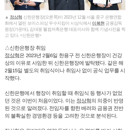
▲
정상혁
신한은행장(오른쪽)이 2023년 12월 서울 중구 은행연합
회에서 열린 보이스피싱 우수지킴이 시상식에서
이복현
금융감독
원장(가운데), 김대웅 웰컴저축은행 대표이사와 함께 기념사진을 찍
고 있다. <신한은행>
△신한은행장 취임
정상혁
은 2023년 2월6일 한용구 전 신한은행장이 건강
상의 이유로 사임한 뒤 신한은행장에 발탁됐다. 같은 해
2월15일 별도의 취임식이나 취임사 없이 공식 업무를 시
작했다.
신한은행에서 행장이 취임할 때 취임식 등 행사가 없었
던 것은 이번이 처음이었다. 이는
정상혁
의 의중이 반영
된 것으로 알려졌다. 전임자를 향한 배려와 금융권 전반
의 불확실한 경영환경 등을 고려한 것으로 분석된다.