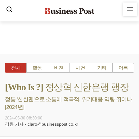
전체
활동
비전
사건
기타
어록
[Who Is ?] 정상혁 신한은행 행장
정통 '신한맨'으로 소통에 적극적, 위기대응 역량 뛰어나
[2024년]
2024-05-30 08:30:00
김환 기자 - claro@businesspost.co.kr