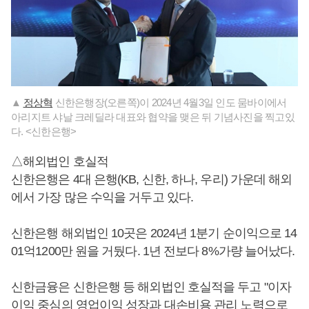
▲
정상혁
신한은행장(오른쪽)이 2024년 4월3일 인도 뭄바이에서
아리지트 샤날 크레딜라 대표와 협약을 맺은 뒤 기념사진을 찍고있
다. <신한은행>
△해외법인 호실적
신한은행은 4대 은행(KB, 신한, 하나, 우리) 가운데 해외
에서 가장 많은 수익을 거두고 있다.
신한은행 해외법인 10곳은 2024년 1분기 순이익으로 14
01억1200만 원을 거뒀다. 1년 전보다 8%가량 늘어났다.
신한금융은 신한은행 등 해외법인 호실적을 두고 "이자
이익 중심의 영업이익 성장과 대손비용 관리 노력으로