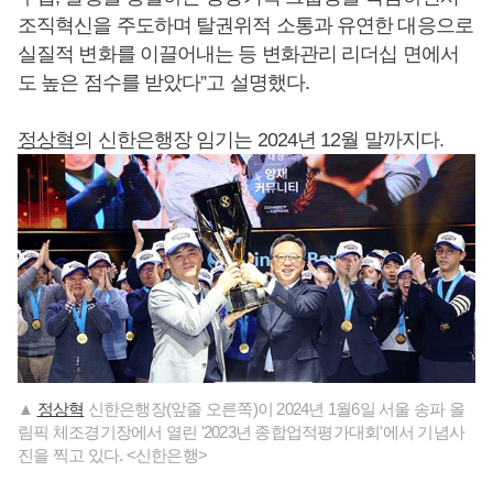
조직혁신을 주도하며 탈권위적 소통과 유연한 대응으로
실질적 변화를 이끌어내는 등 변화관리 리더십 면에서
도 높은 점수를 받았다”고 설명했다.
정상혁
의 신한은행장 임기는 2024년 12월 말까지다.
▲
정상혁
신한은행장(앞줄 오른쪽)이 2024년 1월6일 서울 송파 올
림픽 체조경기장에서 열린 '2023년 종합업적평가대회'에서 기념사
진을 찍고 있다. <신한은행>