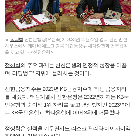
▲
정상혁
신한은행장(오른쪽)이 2023년 11월22일 영국 런던 맨션
하우스에서 케미 베데노크 영국 기업통상부 내각장관과 업무협약
을 맺고 있다. <신한은행>
정상혁
의 주요 과제는 신한은행의 안정적 성장을 이끌
며 ‘리딩뱅크’ 지위에 올라서는 것이다.
신한금융지주는 2023년 KB금융지주에 '리딩금융'자리
를 내줬다. 핵심계열사 신한은행은 2022년까지는 KB국
민은행과 순이익 1위 자리를 놓고 경쟁했지만 2023년에
는 KB국민은행과 하나은행에 이어 3위에 머물렀다.
정상혁
은 실적을 키우면서도 리스크 관리와 비이자이익