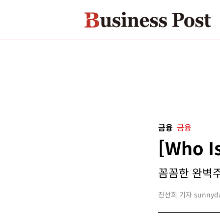
금융
금융
[Who 
꼼꼼한 완벽주
진선희 기자 sunnyday