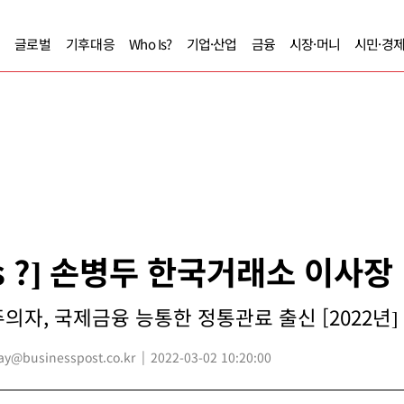
글로벌
기후대응
Who Is?
기업·산업
금융
시장·머니
시민·경
Is ?] 손병두 한국거래소 이사장
의자, 국제금융 능통한 정통관료 출신 [2022년]
@businesspost.co.kr
2022-03-02 10:20:00