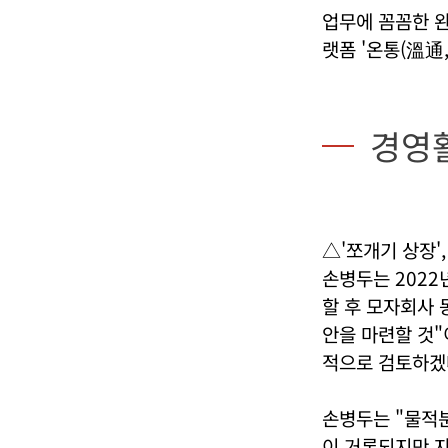
업무에 꼼꼼한 
랫폼 '온통(溫通
경영
△'쪼개기 상장'
손병두는 2022
할 후 모자회사 
안을 마련할 것"
적으로 검토하겠
손병두는 "물적
이 거론되지만 자