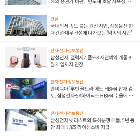
해외 증권가 비판, "반도체 호황 지속성 의
문"
건설
국내외서 속도 붙는 원전 사업, 삼성물산·현
대건설·대우건설에 다가오는 '약속의 시간'
전자·전기·정보통신
삼성전자, 갤럭시Z 폴드8 사전예약 개통 8
월31일까지 연장
전자·전기·정보통신
엔비디아 '루빈 울트라'에도 HBM4 탑재 검
토, 삼성전자·SK하이닉스 HBM4 수율에 주
도권 갈린다
전자·전기·정보통신
삼성전자 넷리스트와 특허분쟁 매듭, 5년 동
안 최대 1.3조 라이선스비 지급