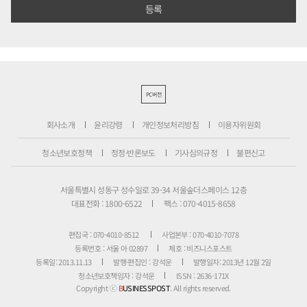
PC버전
회사소개
윤리강령
개인정보처리방침
이용자위원회
청소년보호정책
정정·반론보도
기사심의규정
불편신고
서울특별시 성동구 성수일로 39-34 서울숲더스페이스 12층
대표전화 : 1800-6522
팩스 : 070-4015-8658
편집국 : 070-4010-8512
사업본부 : 070-4010-7078
등록번호 : 서울 아 02897
제호 : 비즈니스포스트
등록일: 2013.11.13
발행·편집인 : 강석운
발행일자: 2013년 12월 2일
청소년보호책임자 : 강석운
ISSN : 2636-171X
Copyright ⓒ
B
USINESSPOST
. All rights reserved.