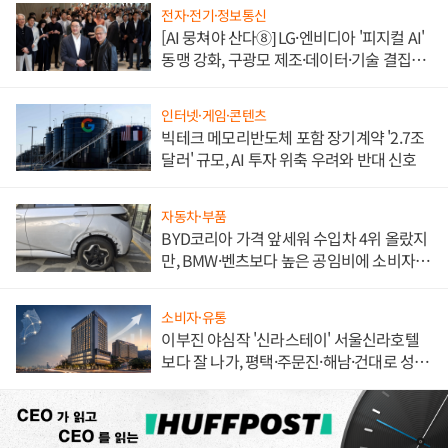
전자·전기·정보통신
[AI 뭉쳐야 산다⑧] LG·엔비디아 '피지컬 AI'
동맹 강화, 구광모 제조·데이터·기술 결집
해 종합 로보틱스 기업으로
인터넷·게임·콘텐츠
빅테크 메모리반도체 포함 장기계약 '2.7조
달러' 규모, AI 투자 위축 우려와 반대 신호
자동차·부품
BYD코리아 가격 앞세워 수입차 4위 올랐지
만, BMW·벤츠보다 높은 공임비에 소비자
불만 폭발
소비자·유통
이부진 야심작 '신라스테이' 서울신라호텔
보다 잘 나가, 평택·주문진·해남·건대로 성
장판 더 넓힌다