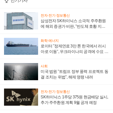
인기기사
전자·전기·정보통신
삼성전자 SK하이닉스 소극적 주주환원
에 해외 증권가 비판, "반도체 호황 지속
성 의문"
화학·에너지
로이터 "정제연료 3만 톤 한국에서 러시
아로 이동", 우크라이나의 공격에 수요 늘
어
사회
미국 법원 "트럼프 정부 풍력 프로젝트 동
결 조치는 위법", 해제 명령 내려
전자·전기·정보통신
SK하이닉스 1주당 375원 현금배당 실시,
추가 주주환원 계획 9월 공개 예정