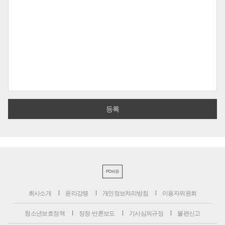
PC버전
회사소개
윤리강령
개인정보처리방침
이용자위원회
청소년보호정책
정정·반론보도
기사심의규정
불편신고