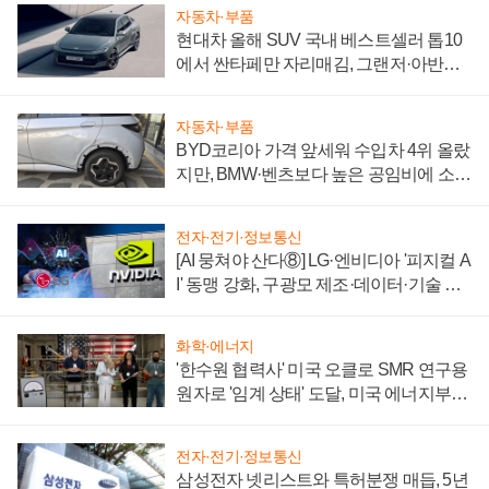
자동차·부품
현대차 올해 SUV 국내 베스트셀러 톱10
에서 싼타페만 자리매김, 그랜저·아반떼
'세단 쌍끌이'로 내수 방어
자동차·부품
BYD코리아 가격 앞세워 수입차 4위 올랐
지만, BMW·벤츠보다 높은 공임비에 소비
자 불만 폭발
전자·전기·정보통신
[AI 뭉쳐야 산다⑧] LG·엔비디아 '피지컬 A
I' 동맹 강화, 구광모 제조·데이터·기술 결
집해 종합 로보틱스 기업으로
화학·에너지
'한수원 협력사' 미국 오클로 SMR 연구용
원자로 '임계 상태' 도달, 미국 에너지부
"중요한 이정표"
전자·전기·정보통신
삼성전자 넷리스트와 특허분쟁 매듭, 5년