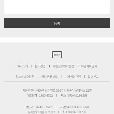
PC버전
회사소개
윤리강령
개인정보처리방침
이용자위원회
청소년보호정책
정정·반론보도
기사심의규정
불편신고
서울특별시 성동구 성수일로 39-34 서울숲더스페이스 12층
대표전화 : 1800-6522
팩스 : 070-4015-8658
편집국 : 070-4010-8512
사업본부 : 070-4010-7078
등록번호 : 서울 아 02897
제호 : 비즈니스포스트