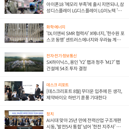
아이폰18 '메모리 부족'에 출시 지연되나, 삼
성디스플레이 LG디스플레이 LG이노텍 '탈
애플' 수익 다각화 속도
화학·에너지
'DL이앤씨 SMR 협력사' X에너지, '한수원 포
스코 동맹' 센트러스에너지와 우라늄 계약
체결
전자·전기·정보통신
SK하이닉스, 용인 'Y2' 팹과 청주 'M17' 팹
건설에 54조 투자 결정
데스크 리포트
[데스크리포트 8월] 무더운 입추에 든 생각,
제약바이오 하반기 훈풍 기대한다
정치
AI시대 맞아 25년 만에 전력산업 구조개편
시동, '발전5사 통합' 넘어 '한전 지주사' 재편