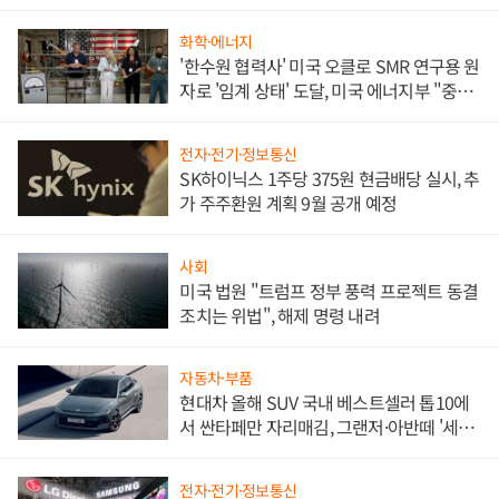
화학·에너지
'한수원 협력사' 미국 오클로 SMR 연구용 원
자로 '임계 상태' 도달, 미국 에너지부 "중요
한 이정표"
전자·전기·정보통신
SK하이닉스 1주당 375원 현금배당 실시, 추
가 주주환원 계획 9월 공개 예정
사회
미국 법원 "트럼프 정부 풍력 프로젝트 동결
조치는 위법", 해제 명령 내려
자동차·부품
현대차 올해 SUV 국내 베스트셀러 톱10에
서 싼타페만 자리매김, 그랜저·아반떼 '세단
쌍끌이'로 내수 방어
전자·전기·정보통신