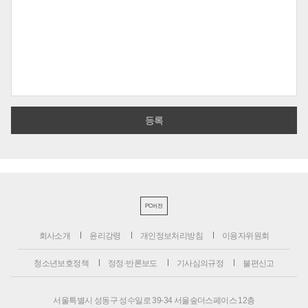
PC버전
회사소개
윤리강령
개인정보처리방침
이용자위원회
청소년보호정책
정정·반론보도
기사심의규정
불편신고
서울특별시 성동구 성수일로 39-34 서울숲더스페이스 12층