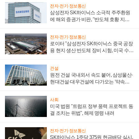
전자·전기·정보통신
삼성전자 SK하이닉스 소극적 주주환원
에 해외 증권가 비판, "반도체 호황 지속
성 의문"
전자·전기·정보통신
로이터 "삼성전자 SK하이닉스 중국 공장
용 현지 생산 반도체 장비 시험, 미국 수출
통제 대비"
건설
원전 건설 국내외서 속도 붙어, 삼성물산·
현대건설·대우건설에 다가오는 '약속의
시간'
사회
미국 법원 "트럼프 정부 풍력 프로젝트 동
결 조치는 위법", 해제 명령 내려
전자·전기·정보통신
SK하이닉스 1주당 375원 현금배당 실시,