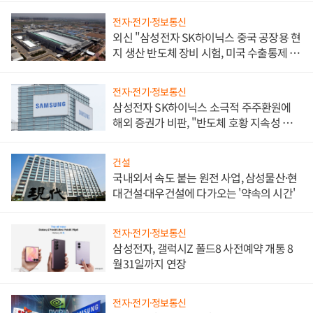
전자·전기·정보통신
외신 "삼성전자 SK하이닉스 중국 공장용 현
지 생산 반도체 장비 시험, 미국 수출통제 대
비"
전자·전기·정보통신
삼성전자 SK하이닉스 소극적 주주환원에
해외 증권가 비판, "반도체 호황 지속성 의
문"
건설
국내외서 속도 붙는 원전 사업, 삼성물산·현
대건설·대우건설에 다가오는 '약속의 시간'
전자·전기·정보통신
삼성전자, 갤럭시Z 폴드8 사전예약 개통 8
월31일까지 연장
전자·전기·정보통신