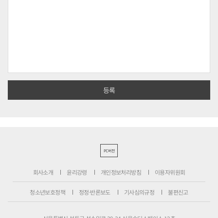
PC버전
회사소개
윤리강령
개인정보처리방침
이용자위원회
청소년보호정책
정정·반론보도
기사심의규정
불편신고