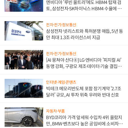
엔비디아 '루빈 울트라'에도 HBM4 탑재 검
토, 삼성전자·SK하이닉스 HBM4 수율에 주
도권 갈린다
전자·전기·정보통신
삼성전자 넷리스트와 특허분쟁 매듭, 5년 동
안 최대 1.3조 라이선스비 지급
전자·전기·정보통신
[AI 뭉쳐야 산다⑧] LG·엔비디아 '피지컬 AI'
동맹 강화, 구광모 제조·데이터·기술 결집
해 종합 로보틱스 기업으로
인터넷·게임·콘텐츠
빅테크 메모리반도체 포함 장기계약 '2.7조
달러' 규모, AI 투자 위축 우려와 반대 신호
자동차·부품
BYD코리아 가격 앞세워 수입차 4위 올랐지
만, BMW·벤츠보다 높은 공임비에 소비자