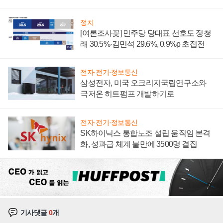
너지 발전전문기업 향한다
정치
[여론조사꽃] 민주당 당대표 선호도 정청
래 30.5%·김민석 29.6%, 0.9%p 초접전
전자·전기·정보통신
삼성전자, 미국 오크리지국립연구소와
극저온 히트펌프 개발하기로
전자·전기·정보통신
SK하이닉스 통합노조 설립 움직임 본격
화, 성과급 체계 불만에 3500명 결집
기사댓글
0
개