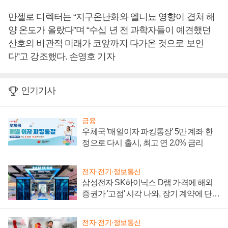
만젤로 디렉터는 “지구온난화와 엘니뇨 영향이 겹쳐 해
양 온도가 올랐다”며 “수십 년 전 과학자들이 예견했던
산호의 비관적 미래가 코앞까지 다가온 것으로 보인
다”고 강조했다. 손영호 기자
인기기사
금융
우체국 '매일이자 파킹통장' 5만 계좌 한
정으로 다시 출시, 최고 연 2.0% 금리
전자·전기·정보통신
삼성전자 SK하이닉스 D램 가격에 해외
증권가 '고점' 시각 나와, 장기 계약에 단점
부각
전자·전기·정보통신