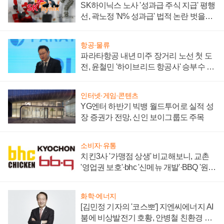
SK하이닉스 노사 '성과급 주식 지급' 평행
선, 곽노정 'N% 성과급' 법적 논란 벗을지
주목
항공·물류
파라타항공 내년 미주 장거리 노선 첫 도
전, 윤철민 '하이브리드 항공사' 승부수 통
할까
인터넷·게임·콘텐츠
YG엔터 하반기 빅뱅 월드투어로 실적 성
장 증권가 전망, 신인 보이그룹도 주목
소비자·유통
치킨3사 '가맹점 상생' 비교해보니, 교촌
'영업권 보호'·bhc '신메뉴 개발'·BBQ '원가
부담'
화학·에너지
[김민정 기자의 '코스뽀'] 지엔씨에너지 AI
붐에 비상발전기 호황, 안병철 친환경 에