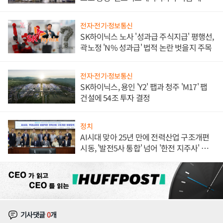
체결
전자·전기·정보통신
SK하이닉스 노사 '성과급 주식지급' 평행선,
곽노정 'N% 성과급' 법적 논란 벗을지 주목
전자·전기·정보통신
SK하이닉스, 용인 'Y2' 팹과 청주 'M17' 팹
건설에 54조 투자 결정
정치
AI시대 맞아 25년 만에 전력산업 구조개편
시동, '발전5사 통합' 넘어 '한전 지주사' 재편
론도
기사댓글
0
개