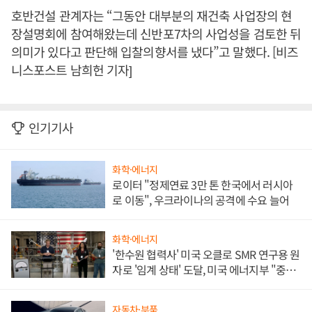
호반건설 관계자는 “그동안 대부분의 재건축 사업장의 현
장설명회에 참여해왔는데 신반포7차의 사업성을 검토한 뒤
의미가 있다고 판단해 입찰의향서를 냈다”고 말했다. [비즈
니스포스트 남희헌 기자]
인기기사
화학·에너지
로이터 "정제연료 3만 톤 한국에서 러시아
로 이동", 우크라이나의 공격에 수요 늘어
화학·에너지
'한수원 협력사' 미국 오클로 SMR 연구용 원
자로 '임계 상태' 도달, 미국 에너지부 "중요
한 이정표"
자동차·부품