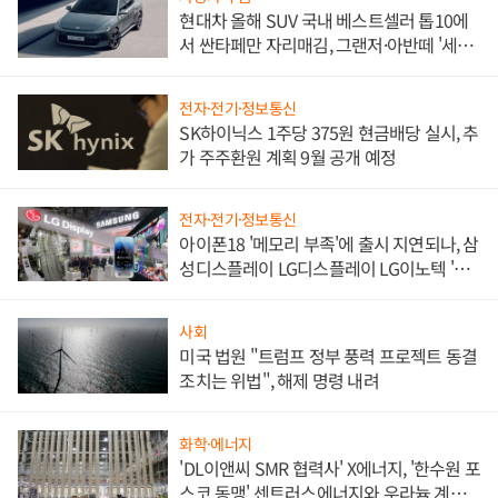
현대차 올해 SUV 국내 베스트셀러 톱10에
서 싼타페만 자리매김, 그랜저·아반떼 '세단
쌍끌이'로 내수 방어
전자·전기·정보통신
SK하이닉스 1주당 375원 현금배당 실시, 추
가 주주환원 계획 9월 공개 예정
전자·전기·정보통신
아이폰18 '메모리 부족'에 출시 지연되나, 삼
성디스플레이 LG디스플레이 LG이노텍 '탈
애플' 수익 다각화 속도
사회
미국 법원 "트럼프 정부 풍력 프로젝트 동결
조치는 위법", 해제 명령 내려
화학·에너지
'DL이앤씨 SMR 협력사' X에너지, '한수원 포
스코 동맹' 센트러스에너지와 우라늄 계약