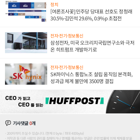
정치
[여론조사꽃] 민주당 당대표 선호도 정청래
30.5%·김민석 29.6%, 0.9%p 초접전
전자·전기·정보통신
삼성전자, 미국 오크리지국립연구소와 극저
온 히트펌프 개발하기로
전자·전기·정보통신
SK하이닉스 통합노조 설립 움직임 본격화,
성과급 체계 불만에 3500명 결집
기사댓글
0
개
200자까지 쓰실 수 있습니다. (현재 0 byte / 최대 400byte)
저작권 등 다른 사람의 권리를 침해하거나 명예를 훼손하는 댓글은 관련 법률에 의해 제재를 받을