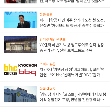
선, 곽노정 'N% 성과급' 법적 논란 벗을지 주
목
항공·물류
파라타항공 내년 미주 장거리 노선 첫 도전,
윤철민 '하이브리드 항공사' 승부수 통할까
인터넷·게임·콘텐츠
YG엔터 하반기 빅뱅 월드투어로 실적 성장
증권가 전망, 신인 보이그룹도 주목
소비자·유통
치킨3사 '가맹점 상생' 비교해보니, 교촌 '영
업권 보호'·bhc '신메뉴 개발'·BBQ '원가 부
담'
화학·에너지
[김민정 기자의 '코스뽀'] 지엔씨에너지 AI 붐
에 비상발전기 호황, 안병철 친환경 에너지
발전전문기업 향한다