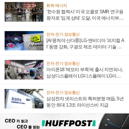
화학·에너지
'한수원 협력사' 미국 오클로 SMR 연구용
원자로 '임계 상태' 도달, 미국 에너지부
"중요한 이정표"
전자·전기·정보통신
[AI 뭉쳐야 산다⑧] LG·엔비디아 '피지컬 A
I' 동맹 강화, 구광모 제조·데이터·기술 결
집해 종합 로보틱스 기업으로
전자·전기·정보통신
아이폰18 '메모리 부족'에 출시 지연되나,
삼성디스플레이 LG디스플레이 LG이노
텍 '탈애플' 수익 다각화 속도
전자·전기·정보통신
삼성전자 넷리스트와 특허분쟁 매듭, 5년
동안 최대 1.3조 라이선스비 지급