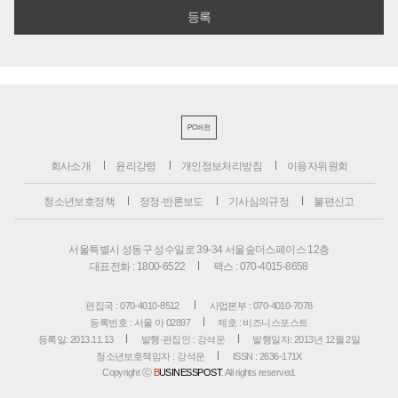
PC버전
회사소개
윤리강령
개인정보처리방침
이용자위원회
청소년보호정책
정정·반론보도
기사심의규정
불편신고
서울특별시 성동구 성수일로 39-34 서울숲더스페이스 12층
대표전화 : 1800-6522
팩스 : 070-4015-8658
편집국 : 070-4010-8512
사업본부 : 070-4010-7078
등록번호 : 서울 아 02897
제호 : 비즈니스포스트
등록일: 2013.11.13
발행·편집인 : 강석운
발행일자: 2013년 12월 2일
청소년보호책임자 : 강석운
ISSN : 2636-171X
Copyright ⓒ
B
USINESSPOST
. All rights reserved.