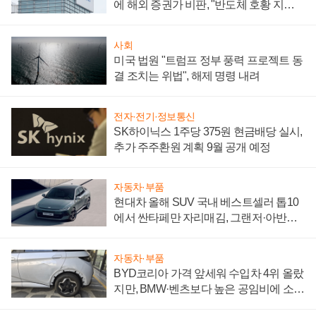
에 해외 증권가 비판, "반도체 호황 지속
성 의문"
사회
미국 법원 "트럼프 정부 풍력 프로젝트 동
결 조치는 위법", 해제 명령 내려
전자·전기·정보통신
SK하이닉스 1주당 375원 현금배당 실시,
추가 주주환원 계획 9월 공개 예정
자동차·부품
현대차 올해 SUV 국내 베스트셀러 톱10
에서 싼타페만 자리매김, 그랜저·아반떼
'세단 쌍끌이'로 내수 방어
자동차·부품
BYD코리아 가격 앞세워 수입차 4위 올랐
지만, BMW·벤츠보다 높은 공임비에 소비
자 불만 폭발