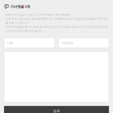
기사댓글
0
개
200자까지 쓰실 수 있습니다. (현재 0 byte / 최대 400byte)
저작권 등 다른 사람의 권리를 침해하거나 명예를 훼손하는 댓글은 관련 법률에 의해 제재
를 받을 수 있습니다.
타인에게 불쾌감을 주는 욕설 등 비하하는 단어가 내용에 포함되거나 인신공격성 글은 관
리자의 판단에 의해 삭제 합니다.