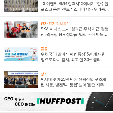
'DL이앤씨 SMR 협력사' X에너지, '한수원
포스코 동맹' 센트러스에너지와 우라늄
계약 체결
전자·전기·정보통신
SK하이닉스 노사 '성과급 주식 지급' 평행
선, 곽노정 'N% 성과급' 법적 논란 벗을지
주목
금융
우체국 '매일이자 파킹통장' 5만 계좌 한
정으로 다시 출시, 최고 연 2.0% 금리
정치
AI시대 맞아 25년 만에 전력산업 구조개
편 시동, '발전5사 통합' 넘어 '한전 지주사'
재편론도