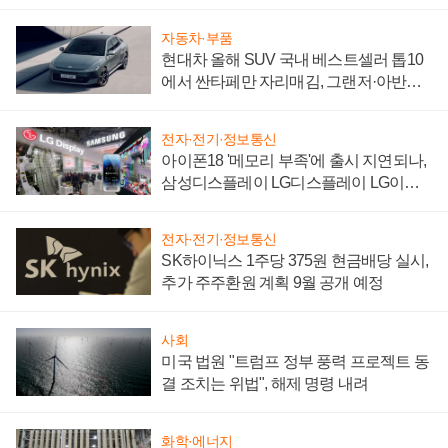
"중요한 이정표"
자동차·부품
현대차 올해 SUV 국내 베스트셀러 톱10
에서 싼타페만 자리매김, 그랜저·아반떼
'세단 쌍끌이'로 내수 방어
전자·전기·정보통신
아이폰18 '메모리 부족'에 출시 지연되나,
삼성디스플레이 LG디스플레이 LG이노
텍 '탈애플' 수익 다각화 속도
전자·전기·정보통신
SK하이닉스 1주당 375원 현금배당 실시,
추가 주주환원 계획 9월 공개 예정
사회
미국 법원 "트럼프 정부 풍력 프로젝트 동
결 조치는 위법", 해제 명령 내려
화학·에너지