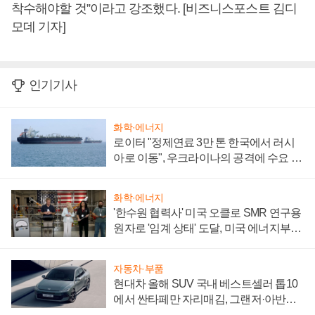
착수해야할 것”이라고 강조했다. [비즈니스포스트 김디
모데 기자]
인기기사
화학·에너지
로이터 "정제연료 3만 톤 한국에서 러시
아로 이동", 우크라이나의 공격에 수요 늘
어
화학·에너지
'한수원 협력사' 미국 오클로 SMR 연구용
원자로 '임계 상태' 도달, 미국 에너지부
"중요한 이정표"
자동차·부품
현대차 올해 SUV 국내 베스트셀러 톱10
에서 싼타페만 자리매김, 그랜저·아반떼
'세단 쌍끌이'로 내수 방어