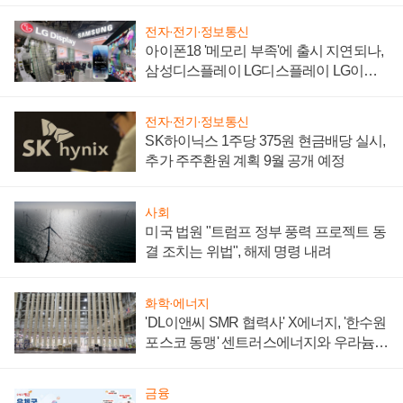
전자·전기·정보통신
아이폰18 '메모리 부족'에 출시 지연되나,
삼성디스플레이 LG디스플레이 LG이노
텍 '탈애플' 수익 다각화 속도
전자·전기·정보통신
SK하이닉스 1주당 375원 현금배당 실시,
추가 주주환원 계획 9월 공개 예정
사회
미국 법원 "트럼프 정부 풍력 프로젝트 동
결 조치는 위법", 해제 명령 내려
화학·에너지
'DL이앤씨 SMR 협력사' X에너지, '한수원
포스코 동맹' 센트러스에너지와 우라늄
계약 체결
금융