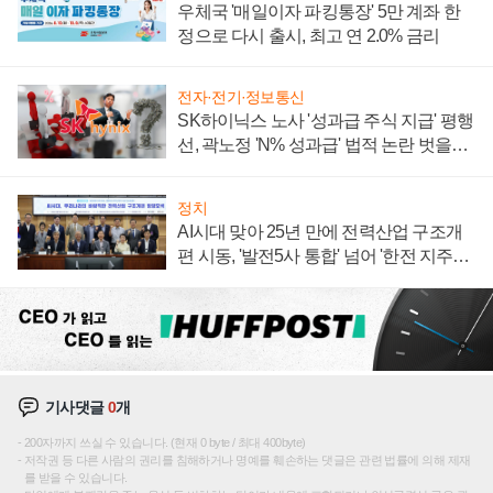
우체국 '매일이자 파킹통장' 5만 계좌 한
정으로 다시 출시, 최고 연 2.0% 금리
전자·전기·정보통신
SK하이닉스 노사 '성과급 주식 지급' 평행
선, 곽노정 'N% 성과급' 법적 논란 벗을지
주목
정치
AI시대 맞아 25년 만에 전력산업 구조개
편 시동, '발전5사 통합' 넘어 '한전 지주사'
재편론도
기사댓글
0
개
200자까지 쓰실 수 있습니다. (현재 0 byte / 최대 400byte)
저작권 등 다른 사람의 권리를 침해하거나 명예를 훼손하는 댓글은 관련 법률에 의해 제재
를 받을 수 있습니다.