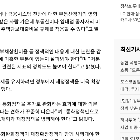
정상호 롯데
어나 금융시스템 전반에 대한 부동산경기의 영향
LG·현대·삼
장
카드사 30년
받은 사람 가운데 부동산이나 임대업 종사자의 비
에 '초집중' 
 주택담보대출비율 규제를 적용할 수 있다”고 말
최신기
부채상환비율 등 정책적인 대응에 대한 논란을 감
 미흡한 부분이 있는지 살펴봐야 한다”며 “처분
농협 폭염과
 관련된 지표의 정확도도 높여야 한다”고 밝혔다.
호동 "모든
장세를 유지하려면 정부에서 재정정책을 더욱 확장
포스코홀딩
 했다.
매각, 투자
[현장] 컴
 통화정책을 추가로 완화하는 효과에 대한 의문
장벽 낮춘 
한다는 견해가 꾸준히 나온다”며 “통화정책만으로
조개혁과 재정정책을 병행해야 한다”고 밝혔다.
하나투어 '
사업 비중 
통화완화정책이 재정확장정책과 함께 시행돼야 한
[7일 오!