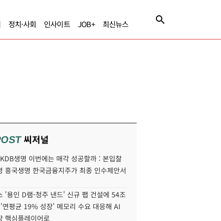
제
정치·사회
인사이트
JOB+
최신뉴스
씨저널
POST
' KDB생명 이번에는 매각 성공할까 : 본입찰
명 흥국생명 한국금융지주가 최종 인수제안서
 '용인 D램-청주 낸드' 신규 팹 건설에 54조
 '연평균 19% 성장' 메모리 수요 대응해 AI
장 핵심플레이어로