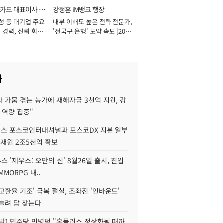
카드 대표이사 사
강정훈 iM뱅크 행장
성 등 대기업 주요
내부 이해도 높은 전략 전문가,
 경력, 신뢰 회복
'전국구 은행' 도약 속도 [2026
[2026년]
년]
사
 가뭄 겪는 농가에 재해자금 3천억 지원, 강
 역량 집중"
스 포스코인터내셔널과 포스코DX 지분 일부
 재원 2조5천억 확보
투스 '제우스: 오만의 신' 8월26일 출시, 진입
MMORPG 내..
고환율 기조' 극복 절실, 조좌진 '인바운드'
늘려 답 찾는다
정말] 민주당 민병덕 "홈플러스 정상화될 때까