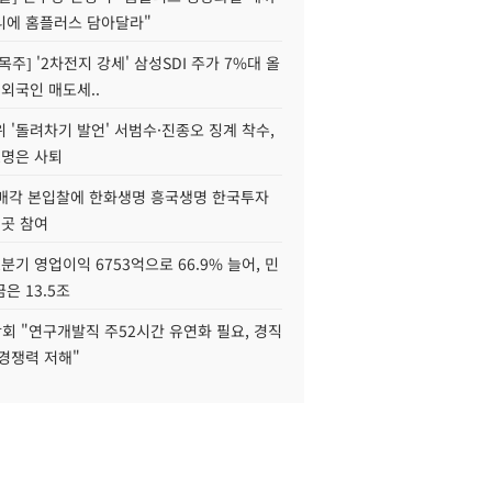
니에 홈플러스 담아달라"
목주] '2차전지 강세' 삼성SDI 주가 7%대 올
 외국인 매도세..
 '돌려차기 발언' 서범수·진종오 징계 착수,
2명은 사퇴
 매각 본입찰에 한화생명 흥국생명 한국투자
3곳 참여
분기 영업이익 6753억으로 66.9% 늘어, 민
은 13.5조
회 "연구개발직 주52시간 유연화 필요, 경직
경쟁력 저해"