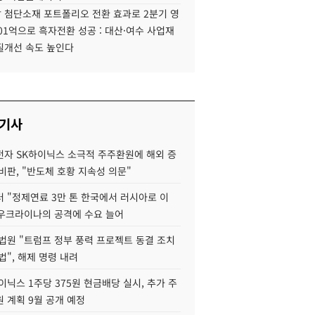
 첨단소재 포트폴리오 전환 효과로 2분기 영
01억으로 흑자전환 성공 : 대산·여수 사업재
질개선 속도 높인다
 기사
자 SK하이닉스 소극적 주주환원에 해외 증
비판, "반도체 호황 지속성 의문"
 "정제연료 3만 톤 한국에서 러시아로 이
 우크라이나의 공격에 수요 늘어
법원 "트럼프 정부 풍력 프로젝트 동결 조치
법", 해제 명령 내려
이닉스 1주당 375원 현금배당 실시, 추가 주
 계획 9월 공개 예정