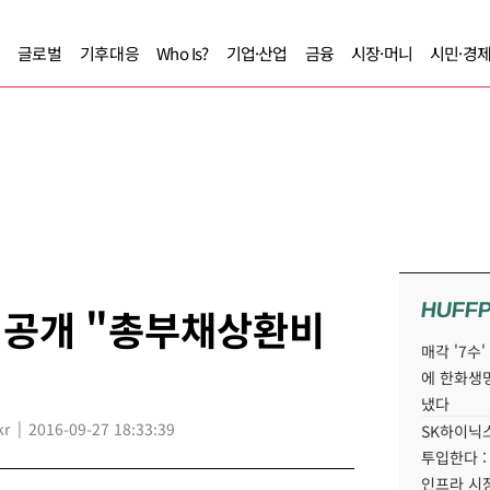
글로벌
기후대응
Who Is?
기업·산업
금융
시장·머니
시민·경
HUFF
 공개 "총부채상환비
매각 '7수
에 한화생
냈다
kr
2016-09-27 18:33:39
SK하이닉스
투입한다 :
인프라 시