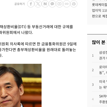
공유하기
롯데케미칼
업이익 11
편으로 체
채상환비율(DTI) 등 부동산거래에 대한 규제를
화위원회에서 나왔다.
많이 본
위원회 의사록에 따르면 한 금융통화위원은 9일에
 증가한다면 총부채상환비율을 원래대로 돌려놓는
삼성전
.
1
권가 
로이터
2
동",
미국 
3
는 위
SK하
4
주환원