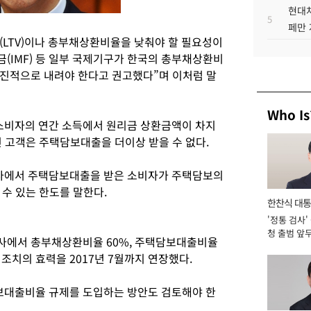
현대차
5
페만 
LTV)이나 총부채상환비율을 낮춰야 할 필요성이
(IMF) 등 일부 국제기구가 한국의 총부채상환비
점진적으로 내려야 한다고 권고했다”며 이처럼 말
Who Is
비자의 연간 소득에서 원리금 상환금액이 차지
린 고객은 주택담보대출을 더이상 받을 수 없다.
사에서 주택담보대출을 받은 소비자가 주택담보의
수 있는 한도를 말한다.
한찬식 대
'정통 검사'
서관
청 출범 앞
회사에서 총부채상환비율 60%, 주택담보대출비율
맡아 [2026
조치의 효력을 2017년 7월까지 연장했다.
대출비율 규제를 도입하는 방안도 검토해야 한