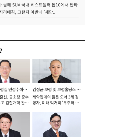
 올해 SUV 국내 베스트셀러 톱10에서 싼타
자리매김, 그랜저·아반떼 '세단..
?
통령실 민정수석비
김정균 보령 및 보령홀딩스 대
 출신, 공소청·중수
제약업계의 젊은 오너 3세 경
표이사 사장
두고 검찰개혁 완수
영자, 미래 먹거리 '우주와 헬
년]
스케어' 공들여 [2026년]