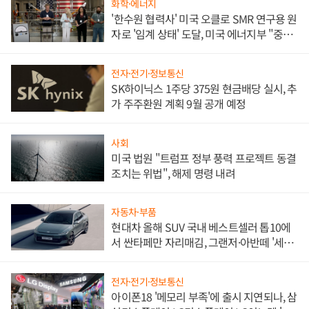
화학·에너지
'한수원 협력사' 미국 오클로 SMR 연구용 원
자로 '임계 상태' 도달, 미국 에너지부 "중요
한 이정표"
전자·전기·정보통신
SK하이닉스 1주당 375원 현금배당 실시, 추
가 주주환원 계획 9월 공개 예정
사회
미국 법원 "트럼프 정부 풍력 프로젝트 동결
조치는 위법", 해제 명령 내려
자동차·부품
현대차 올해 SUV 국내 베스트셀러 톱10에
서 싼타페만 자리매김, 그랜저·아반떼 '세단
쌍끌이'로 내수 방어
전자·전기·정보통신
아이폰18 '메모리 부족'에 출시 지연되나, 삼