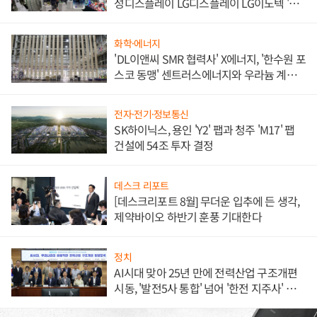
성디스플레이 LG디스플레이 LG이노텍 '탈
애플' 수익 다각화 속도
화학·에너지
'DL이앤씨 SMR 협력사' X에너지, '한수원 포
스코 동맹' 센트러스에너지와 우라늄 계약
체결
전자·전기·정보통신
SK하이닉스, 용인 'Y2' 팹과 청주 'M17' 팹
건설에 54조 투자 결정
데스크 리포트
[데스크리포트 8월] 무더운 입추에 든 생각,
제약바이오 하반기 훈풍 기대한다
정치
AI시대 맞아 25년 만에 전력산업 구조개편
시동, '발전5사 통합' 넘어 '한전 지주사' 재편
론도