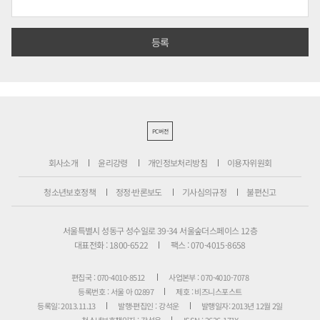
PC버전
회사소개
윤리강령
개인정보처리방침
이용자위원회
청소년보호정책
정정·반론보도
기사심의규정
불편신고
서울특별시 성동구 성수일로 39-34 서울숲더스페이스 12층
대표전화 : 1800-6522
팩스 : 070-4015-8658
편집국 : 070-4010-8512
사업본부 : 070-4010-7078
등록번호 : 서울 아 02897
제호 : 비즈니스포스트
등록일: 2013.11.13
발행·편집인 : 강석운
발행일자: 2013년 12월 2일