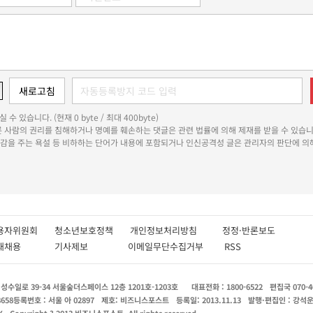
 수 있습니다. (현재 0 byte / 최대 400byte)
다른 사람의 권리를 침해하거나 명예를 훼손하는 댓글은 관련 법률에 의해 제재를 받을 수 있습니
쾌감을 주는 욕설 등 비하하는 단어가 내용에 포함되거나 인신공격성 글은 관리자의 판단에 의해
용자위원회
청소년보호정책
개인정보처리방침
정정·반론보도
인재채용
기사제보
이메일무단수집거부
RSS
수일로 39-34 서울숲더스페이스 12층 1201호-1203호
대표전화 : 1800-6522
편집국 070-4
8658
등록번호 : 서울 아 02897
제호: 비즈니스포스트
등록일: 2013.11.13
발행·편집인 : 강석
X
Copyright ? 2013 비즈니스포스트. All rights reserved.