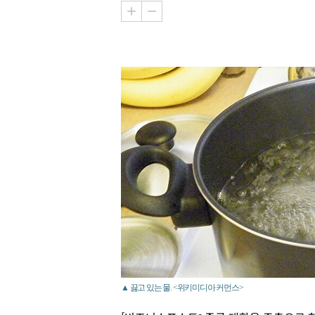
▲ 끓고 있는 물. <위키미디아 커먼스>