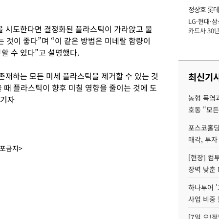
정상호 롯데
LG·현대·삼
장
을 시도한다면 결정화된 플라스틱이 가라앉고 물
카드사 30년
는 것이 좋다”며 “이 같은 방법은 미네랄 함량이
에 '초집중' 
할 수 있다”고 설명했다.
존재하는 모든 미세 플라스틱을 제거할 수 있는 것
최신기
을 때 플라스틱이 향후 미칠 영향을 줄이는 것에 도
농협 폭염과
 기자
호동 "모든
포스코홀딩
매각, 투자
배포금지>
[현장] 컴
장벽 낮춘 
하나투어 '
사업 비중 
[7일 오!