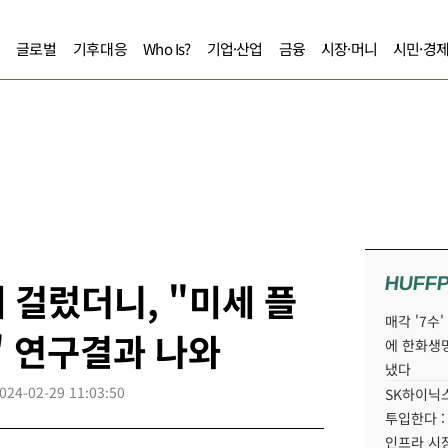
글로벌
기후대응
Who Is?
기업·산업
금융
시장·머니
시민·경
HUFF
 걸렀더니, "미세 플
매각 '7수
" 연구결과 나와
에 한화생
냈다
024-02-29 11:03:50
SK하이닉스
투입한다 :
인프라 시