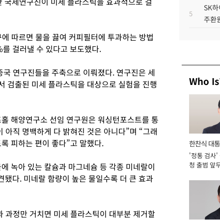
한 국제연구진이 미세 플라스틱을 효과적으로 걸
SK하
5
주환원
구에 따르면 물을 끓여 커피필터에 투과하는 방법
%를 걸러낼 수 있다고 보도했다.
 중국 연구진들을 주축으로 이뤄졌다. 연구진은 세
Who Is
곳에서 검출된 미세 플라스틱을 대상으로 실험을 진행
즈홀 해양연구소 선임 연구원은 워싱턴포스트를 통
 아직 명백하게 다 밝혀진 것은 아니다”며 “그래
록 피하는 편이 좋다”고 말했다.
한찬식 대
'정통 검사'
서관
청 출범 앞
물에 녹아 있는 칼슘과 마그네슘 등 각종 미네랄이
맡아 [2026
됐다. 미네랄 함량이 높은 물일수록 더 큰 효과
투과 과정만 거치면 미세 플라스틱이 대부분 제거할