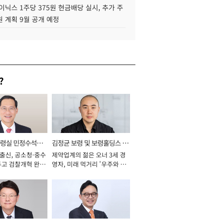
이닉스 1주당 375원 현금배당 실시, 추가 주
 계획 9월 공개 예정
?
통령실 민정수석비
김정균 보령 및 보령홀딩스 대
 출신, 공소청·중수
제약업계의 젊은 오너 3세 경
표이사 사장
두고 검찰개혁 완수
영자, 미래 먹거리 '우주와 헬
년]
스케어' 공들여 [2026년]