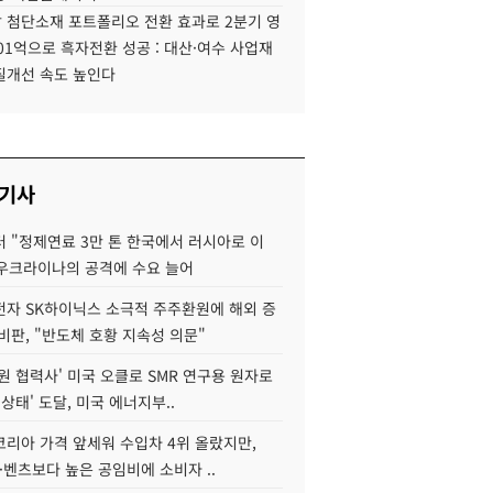
 첨단소재 포트폴리오 전환 효과로 2분기 영
01억으로 흑자전환 성공 : 대산·여수 사업재
질개선 속도 높인다
 기사
 "정제연료 3만 톤 한국에서 러시아로 이
 우크라이나의 공격에 수요 늘어
자 SK하이닉스 소극적 주주환원에 해외 증
비판, "반도체 호황 지속성 의문"
원 협력사' 미국 오클로 SMR 연구용 원자로
 상태' 도달, 미국 에너지부..
코리아 가격 앞세워 수입차 4위 올랐지만,
·벤츠보다 높은 공임비에 소비자 ..