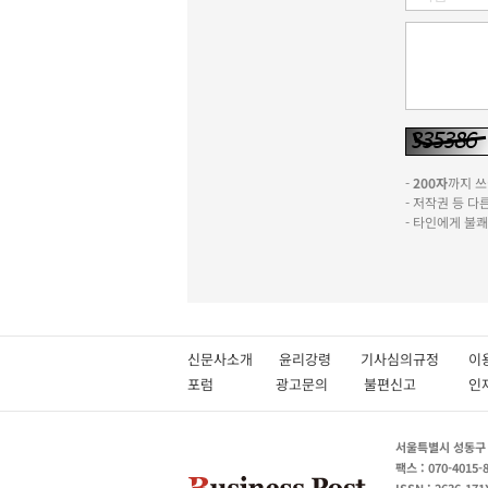
-
200자
까지 쓰실
- 저작권 등 
- 타인에게 불
신문사소개
윤리강령
기사심의규정
이
포럼
광고문의
불편신고
서울특별시 성동구 성
팩스 : 070-4015-
ISSN : 2636-171