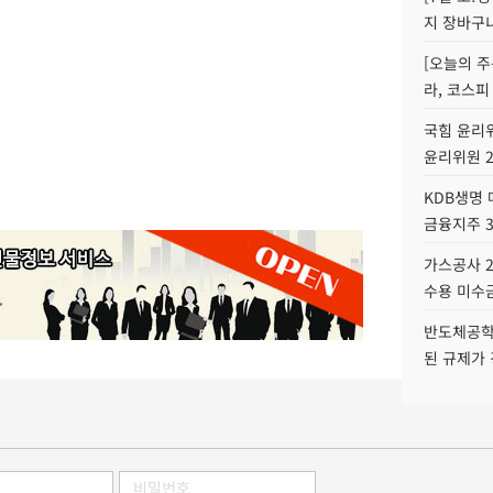
지 장바구
[오늘의 주
라, 코스피
국힘 윤리위
윤리위원 
KDB생명
금융지주 
가스공사 2
수용 미수금
반도체공학
된 규제가 