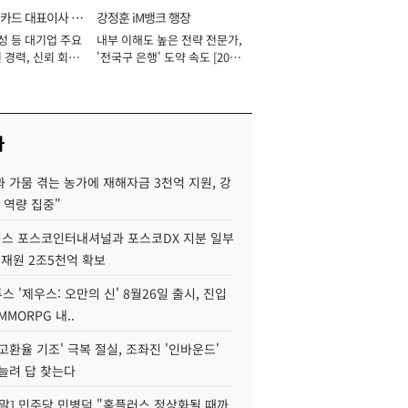
카드 대표이사 사
강정훈 iM뱅크 행장
성 등 대기업 주요
내부 이해도 높은 전략 전문가,
 경력, 신뢰 회복
'전국구 은행' 도약 속도 [2026
[2026년]
년]
사
 가뭄 겪는 농가에 재해자금 3천억 지원, 강
 역량 집중"
스 포스코인터내셔널과 포스코DX 지분 일부
 재원 2조5천억 확보
투스 '제우스: 오만의 신' 8월26일 출시, 진입
MMORPG 내..
고환율 기조' 극복 절실, 조좌진 '인바운드'
늘려 답 찾는다
정말] 민주당 민병덕 "홈플러스 정상화될 때까