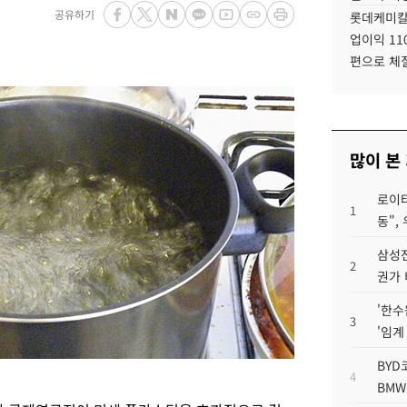
공유하기
롯데케미칼
업이익 11
편으로 체
많이 본
로이터
1
동",
삼성전
2
권가 
'한수
3
'임계
BYD
4
BMW