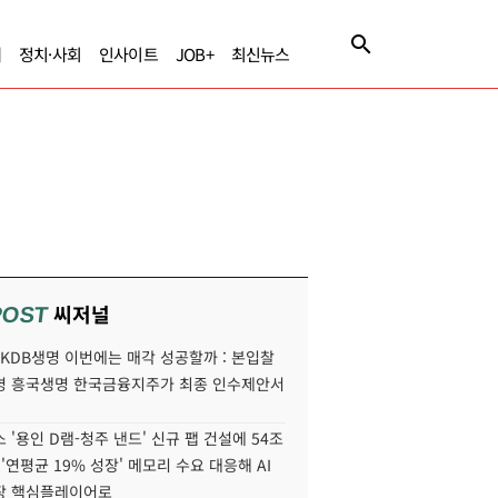
제
정치·사회
인사이트
JOB+
최신뉴스
씨저널
POST
' KDB생명 이번에는 매각 성공할까 : 본입찰
명 흥국생명 한국금융지주가 최종 인수제안서
 '용인 D램-청주 낸드' 신규 팹 건설에 54조
 '연평균 19% 성장' 메모리 수요 대응해 AI
장 핵심플레이어로