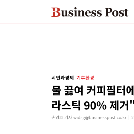
시민과경제
기후환경
물 끓여 커피필터에
라스틱 90% 제거
손영호 기자 widsg@businesspost.co.kr
2