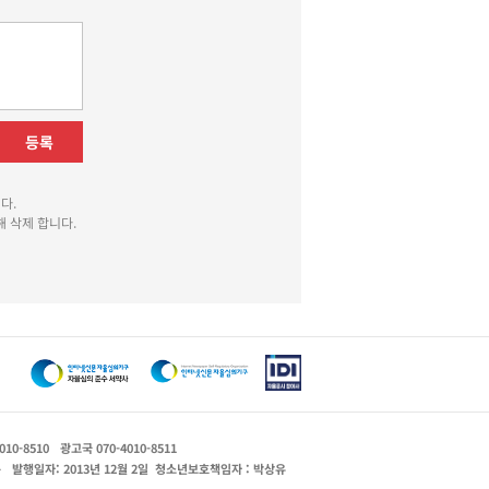
등록
다.
 삭제 합니다.
010-8510
광고국 070-4010-8511
운
발행일자: 2013년 12월 2일
청소년보호책임자 : 박상유