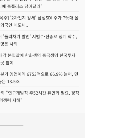
니에 홈플러스 담아달라"
목주] '2차전지 강세' 삼성SDI 주가 7%대 올
 외국인 매도세..
 '돌려차기 발언' 서범수·진종오 징계 착수,
2명은 사퇴
 매각 본입찰에 한화생명 흥국생명 한국투자
3곳 참여
분기 영업이익 6753억으로 66.9% 늘어, 민
은 13.5조
회 "연구개발직 주52시간 유연화 필요, 경직
경쟁력 저해"