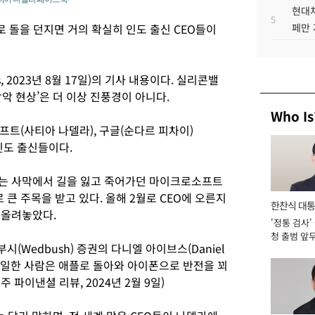
현대차
5
 돌을 던지면 거의 확실히 인도 출신 CEO들이
페만 
ws, 2023년 8월 17일)의 기사 내용이다. 실리콘밸
악 현상’은 더 이상 진풍경이 아니다.
Who Is
트(사티아 나델라), 구글(순다르 피차이)
인도 출신들이다.
la)는 사막에서 길을 잃고 죽어가던 마이크로소프트
로 큰 주목을 받고 있다. 올해 2월로 CEO에 오른지
한찬식 대
에 올려놓았다.
'정통 검사'
서관
청 출범 앞
Wedbush) 증권의 다니엘 아이브스(Daniel
맡아 [2026
는 유일한 사람은 애플로 돌아와 아이폰으로 반전을 꾀
 파이낸셜 리뷰, 2024년 2월 9일)