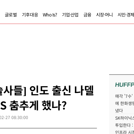
글로벌
기후대응
Who Is?
기업·산업
금융
시장·머니
시민·경
HUFF
사들] 인도 출신 나델
매각 '7수
MS 춤추게 했나?
에 한화생
냈다
02-27 08:30:00
SK하이닉스
투입한다 :
인프라 시