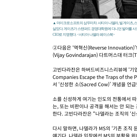
▲ 마이크로소프트의 삼두마차. 사티아 나델라, 빌 게이츠, 
살았다. 게이츠가 스탠퍼드 경영대학원에 다니던 발머를 사장으로 
CEO로 지명했다. <사티아 나델라 페이스북>
②다음은 ‘역혁신(Reverse Innovat
(Vijay Govindarajan) 다트머스대 터
고빈다라잔은 하버드비즈니스리뷰에 ‘기업
Companies Escape the Traps of
서 ‘신성한 소(Sacred Cow)’ 개념을 언
소를 신성하게 여기는 인도의 전통에서 따
는, 또는 비판이나 공격을 해서는 안 되는
한다. 고빈다라잔은 “나델라는 조직의 ‘신
다시 말하면, 나델라가 MS의 ‘기존 조직 
얘기다. 나델라 입장에선 MS의 부활을 위해서는