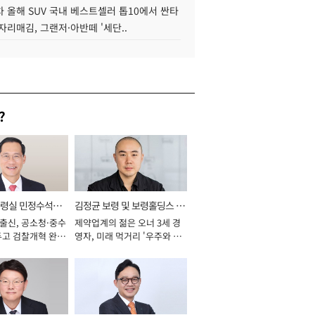
 올해 SUV 국내 베스트셀러 톱10에서 싼타
자리매김, 그랜저·아반떼 '세단..
?
통령실 민정수석비
김정균 보령 및 보령홀딩스 대
 출신, 공소청·중수
제약업계의 젊은 오너 3세 경
표이사 사장
두고 검찰개혁 완수
영자, 미래 먹거리 '우주와 헬
년]
스케어' 공들여 [2026년]