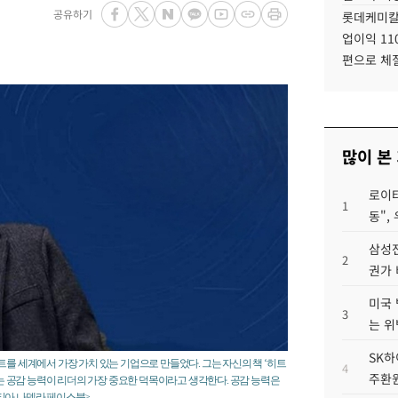
공유하기
롯데케미칼
업이익 11
편으로 체
많이 본
로이터
1
동",
삼성전
2
권가 
미국 
3
는 위
SK하
트를 세계에서 가장 가치 있는 기업으로 만들었다. 그는 자신의 책 ‘히트
4
주환원
. “나는 공감 능력이 리더의 가장 중요한 덕목이라고 생각한다. 공감 능력은
티아 나델라 페이스북>