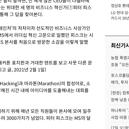
 달리 말하면, 전 세계 많은 CEO들이 나델라에
정상호 롯데
자는 위대한 세 명의 비즈니스 혁신가(①피터 피스
LG·현대·삼
장
 통해 그 답을 찾아본다.
카드사 30년
에 '초집중' 
게임체인저’의 저자이자 선도적인 비즈니스 사상가인
1년간 MS에서 리더십 혁신 고문으로 일했던 피스크는 시
 MS 본사를 처음으로 방문한 소감을 이렇게 말했
최신기
농협 폭염과
해커톤 표지판과 거대한 텐트를 보고 사뭇 다른 문
호동 "모든
고 글, 2021년 2월 1일)
포스코홀딩
매각, 투자
acking)과 마라톤(Marathon)의 합성어로, 소
정해진 시간 내에 아이디어를 도출해내는 대회를
[현장] 컴
장벽 낮춘 
려하기 위해 매년 모든 직원들이 본사에 모여 일주
하나투어 '
려 3000가지가 넘었다. 피터 피스크는 MS의 달
사업 비중 
[7일 오!