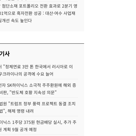
 첨단소재 포트폴리오 전환 효과로 2분기 영
01억으로 흑자전환 성공 : 대산·여수 사업재
질개선 속도 높인다
 기사
 "정제연료 3만 톤 한국에서 러시아로 이
 우크라이나의 공격에 수요 늘어
자 SK하이닉스 소극적 주주환원에 해외 증
비판, "반도체 호황 지속성 의문"
법원 "트럼프 정부 풍력 프로젝트 동결 조치
법", 해제 명령 내려
이닉스 1주당 375원 현금배당 실시, 추가 주
 계획 9월 공개 예정