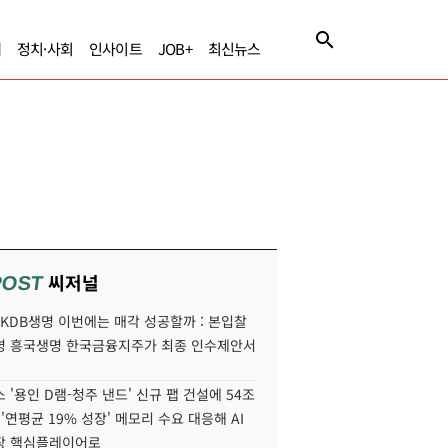
제
정치·사회
인사이트
JOB+
최신뉴스
씨저널
POST
' KDB생명 이번에는 매각 성공할까 : 본입찰
명 흥국생명 한국금융지주가 최종 인수제안서
 '용인 D램-청주 낸드' 신규 팹 건설에 54조
 '연평균 19% 성장' 메모리 수요 대응해 AI
장 핵심플레이어로