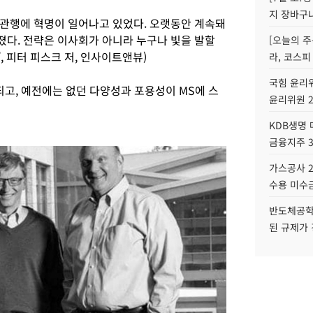
지 장바구
관행에 혁명이 일어나고 있었다. 오랫동안 계속돼
다. 전략은 이사회가 아니라 누구나 빛을 발할
[오늘의 주
, 피터 피스크 저, 인사이트앤뷰)
라, 코스피
국힘 윤리위
되고, 예전에는 없던 다양성과 포용성이 MS에 스
윤리위원 
KDB생명
금융지주 
가스공사 2
수용 미수금
반도체공학
된 규제가 