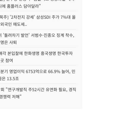
니에 홈플러스 담아달라"
목주] '2차전지 강세' 삼성SDI 주가 7%대 올
 외국인 매도세..
 '돌려차기 발언' 서범수·진종오 징계 착수,
2명은 사퇴
 매각 본입찰에 한화생명 흥국생명 한국투자
3곳 참여
분기 영업이익 6753억으로 66.9% 늘어, 민
은 13.5조
회 "연구개발직 주52시간 유연화 필요, 경직
경쟁력 저해"