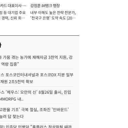
카드 대표이사 사
강정훈 iM뱅크 행장
성 등 대기업 주요
내부 이해도 높은 전략 전문가,
 경력, 신뢰 회복
'전국구 은행' 도약 속도 [2026
[2026년]
년]
사
 가뭄 겪는 농가에 재해자금 3천억 지원, 강
 역량 집중"
스 포스코인터내셔널과 포스코DX 지분 일부
 재원 2조5천억 확보
투스 '제우스: 오만의 신' 8월26일 출시, 진입
MMORPG 내..
고환율 기조' 극복 절실, 조좌진 '인바운드'
늘려 답 찾는다
정말] 민주당 민병덕 "홈플러스 정상화될 때까