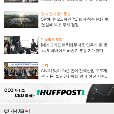
계약 체결
전자·전기·정보통신
SK하이닉스, 용인 'Y2' 팹과 청주 'M17' 팹
건설에 54조 투자 결정
데스크 리포트
[데스크리포트 8월] 무더운 입추에 든 생
각, 제약바이오 하반기 훈풍 기대한다
정치
AI시대 맞아 25년 만에 전력산업 구조개
편 시동, '발전5사 통합' 넘어 '한전 지주사'
재편론도
기사댓글
0
개