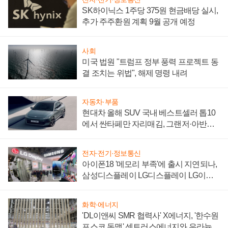
SK하이닉스 1주당 375원 현금배당 실시,
추가 주주환원 계획 9월 공개 예정
사회
미국 법원 "트럼프 정부 풍력 프로젝트 동
결 조치는 위법", 해제 명령 내려
자동차·부품
현대차 올해 SUV 국내 베스트셀러 톱10
에서 싼타페만 자리매김, 그랜저·아반떼
'세단 쌍끌이'로 내수 방어
전자·전기·정보통신
아이폰18 '메모리 부족'에 출시 지연되나,
삼성디스플레이 LG디스플레이 LG이노
텍 '탈애플' 수익 다각화 속도
화학·에너지
'DL이앤씨 SMR 협력사' X에너지, '한수원
포스코 동맹' 센트러스에너지와 우라늄