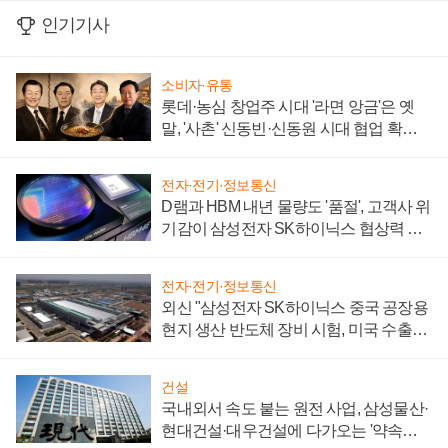
인기기사
소비자·유통
롯데·농심 창업주 시대 '라면 앙금'은 옛
말, '사촌' 신동빈·신동원 시대 협업 확대
일로
전자·전기·정보통신
D램과 HBM 내년 물량도 '품절', 고객사 위
기감이 삼성전자 SK하이닉스 협상력 더
키워
전자·전기·정보통신
외신 "삼성전자 SK하이닉스 중국 공장용
현지 생산 반도체 장비 시험, 미국 수출통
제 대비"
건설
국내외서 속도 붙는 원전 사업, 삼성물산·
현대건설·대우건설에 다가오는 '약속의