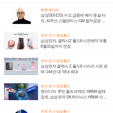
시간'
화학·에너지
삼성SDI ESS 수요 급증에 북미 증설 타
진, 최주선 스텔란티스·GM 합작공장 건
설 재추진하나
전자·전기·정보통신
삼성전자, 갤럭시Z 폴드8 사전예약 개통
8월31일까지 연장
전자·전기·정보통신
삼성전자 갤럭시 Z 폴드8 시리즈 사전 판
매 '144만 대' 역대 최대
전자·전기·정보통신
엔비디아 '루빈 울트라'에도 HBM4 탑재
검토, 삼성전자·SK하이닉스 HBM4 수율
에 주도권 갈린다
전자·전기·정보통신