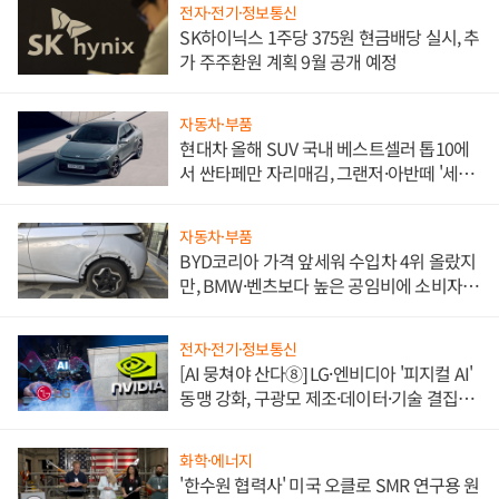
전자·전기·정보통신
SK하이닉스 1주당 375원 현금배당 실시, 추
가 주주환원 계획 9월 공개 예정
자동차·부품
현대차 올해 SUV 국내 베스트셀러 톱10에
서 싼타페만 자리매김, 그랜저·아반떼 '세단
쌍끌이'로 내수 방어
자동차·부품
BYD코리아 가격 앞세워 수입차 4위 올랐지
만, BMW·벤츠보다 높은 공임비에 소비자
불만 폭발
전자·전기·정보통신
[AI 뭉쳐야 산다⑧] LG·엔비디아 '피지컬 AI'
동맹 강화, 구광모 제조·데이터·기술 결집
해 종합 로보틱스 기업으로
화학·에너지
'한수원 협력사' 미국 오클로 SMR 연구용 원