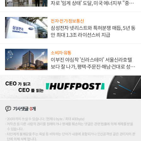
자로 '임계 상태' 도달, 미국 에너지부 "중요
한 이정표"
전자·전기·정보통신
삼성전자 넷리스트와 특허분쟁 매듭, 5년 동
안 최대 1.3조 라이선스비 지급
소비자·유통
이부진 야심작 '신라스테이' 서울신라호텔
보다 잘 나가, 평택·주문진·해남·건대로 성
장판 더 넓힌다
기사댓글
0
개
200자까지 쓰실 수 있습니다. (현재 0 byte / 최대 400byte)
저작권 등 다른 사람의 권리를 침해하거나 명예를 훼손하는 댓글은 관련 법률에 의해 제재를 받을
수 있습니다.
타인에게 불쾌감을 주는 욕설 등 비하하는 단어가 내용에 포함되거나 인신공격성 글은 관리자의 판
단에 의해 삭제 합니다.