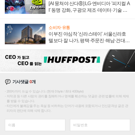
[AI 뭉쳐야 산다⑧] LG·엔비디아 '피지컬 A
I' 동맹 강화, 구광모 제조·데이터·기술 결
집해 종합 로보틱스 기업으로
소비자·유통
이부진 야심작 '신라스테이' 서울신라호
텔보다 잘 나가, 평택·주문진·해남·건대로
성장판 더 넓힌다
기사댓글
0
개
200자까지 쓰실 수 있습니다. (현재 0 byte / 최대 400byte)
저작권 등 다른 사람의 권리를 침해하거나 명예를 훼손하는 댓글은 관련 법률에 의해 제재
를 받을 수 있습니다.
타인에게 불쾌감을 주는 욕설 등 비하하는 단어가 내용에 포함되거나 인신공격성 글은 관
리자의 판단에 의해 삭제 합니다.