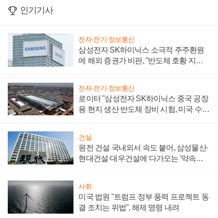
인기기사
전자·전기·정보통신
삼성전자 SK하이닉스 소극적 주주환원
에 해외 증권가 비판, "반도체 호황 지속
성 의문"
전자·전기·정보통신
로이터 "삼성전자 SK하이닉스 중국 공장
용 현지 생산 반도체 장비 시험, 미국 수출
통제 대비"
건설
원전 건설 국내외서 속도 붙어, 삼성물산·
현대건설·대우건설에 다가오는 '약속의
시간'
사회
미국 법원 "트럼프 정부 풍력 프로젝트 동
결 조치는 위법", 해제 명령 내려