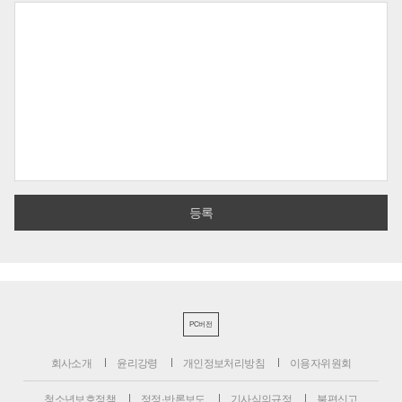
PC버전
회사소개
윤리강령
개인정보처리방침
이용자위원회
청소년보호정책
정정·반론보도
기사심의규정
불편신고