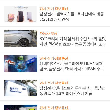
전자·전기·정보통신
삼성전자, 갤럭시Z 폴드8 사전예약 개통
8월31일까지 연장
자동차·부품
BYD코리아 가격 앞세워 수입차 4위 올랐
지만, BMW·벤츠보다 높은 공임비에 소비
자 불만 폭발
전자·전기·정보통신
엔비디아 '루빈 울트라'에도 HBM4 탑재
검토, 삼성전자·SK하이닉스 HBM4 수율
에 주도권 갈린다
전자·전기·정보통신
삼성전자 넷리스트와 특허분쟁 매듭, 5년
동안 최대 1.3조 라이선스비 지급
전자·전기·정보통신