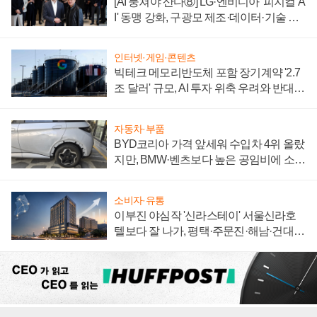
[AI 뭉쳐야 산다⑧] LG·엔비디아 '피지컬 A
I' 동맹 강화, 구광모 제조·데이터·기술 결
집해 종합 로보틱스 기업으로
인터넷·게임·콘텐츠
빅테크 메모리반도체 포함 장기계약 '2.7
조 달러' 규모, AI 투자 위축 우려와 반대
신호
자동차·부품
BYD코리아 가격 앞세워 수입차 4위 올랐
지만, BMW·벤츠보다 높은 공임비에 소비
자 불만 폭발
소비자·유통
이부진 야심작 '신라스테이' 서울신라호
텔보다 잘 나가, 평택·주문진·해남·건대로
성장판 더 넓힌다