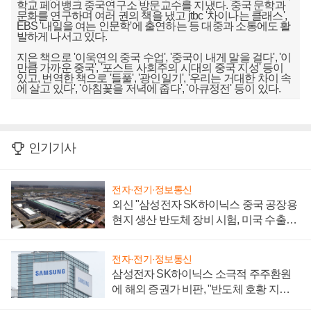
학교 페어뱅크 중국연구소 방문교수를 지냈다. 중국 문학과
문화를 연구하며 여러 권의 책을 냈고 jtbc '차이나는 클래스',
EBS '내일을 여는 인문학'에 출연하는 등 대중과 소통에도 활
발하게 나서고 있다.
지은 책으로 '이욱연의 중국 수업', '중국이 내게 말을 걸다', '이
만큼 가까운 중국', '포스트 사회주의 시대의 중국 지성' 등이
있고, 번역한 책으로 '들풀', '광인일기', '우리는 거대한 차이 속
에 살고 있다', '아침꽃을 저녁에 줍다', '아큐정전' 등이 있다.
인기기사
전자·전기·정보통신
외신 "삼성전자 SK하이닉스 중국 공장용
현지 생산 반도체 장비 시험, 미국 수출통
제 대비"
전자·전기·정보통신
삼성전자 SK하이닉스 소극적 주주환원
에 해외 증권가 비판, "반도체 호황 지속
성 의문"