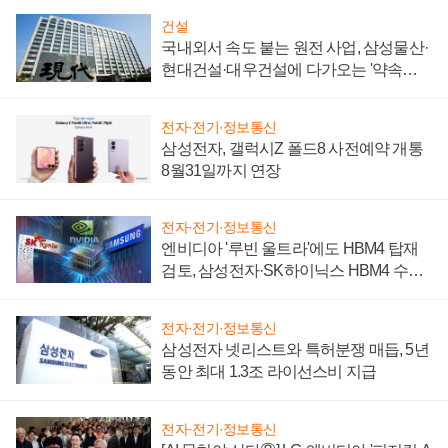
건설
국내외서 속도 붙는 원전 사업, 삼성물산·
현대건설·대우건설에 다가오는 '약속의
시간'
전자·전기·정보통신
삼성전자, 갤럭시Z 폴드8 사전예약 개통
8월31일까지 연장
전자·전기·정보통신
엔비디아 '루빈 울트라'에도 HBM4 탑재
검토, 삼성전자·SK하이닉스 HBM4 수율
에 주도권 갈린다
전자·전기·정보통신
삼성전자 넷리스트와 특허분쟁 매듭, 5년
동안 최대 1.3조 라이선스비 지급
전자·전기·정보통신