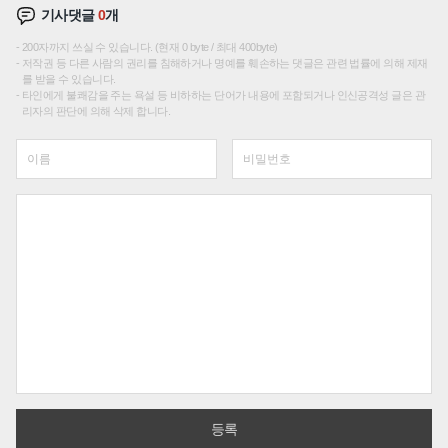
기사댓글
0
개
200자까지 쓰실 수 있습니다. (현재 0 byte / 최대 400byte)
저작권 등 다른 사람의 권리를 침해하거나 명예를 훼손하는 댓글은 관련 법률에 의해 제재
를 받을 수 있습니다.
타인에게 불쾌감을 주는 욕설 등 비하하는 단어가 내용에 포함되거나 인신공격성 글은 관
리자의 판단에 의해 삭제 합니다.