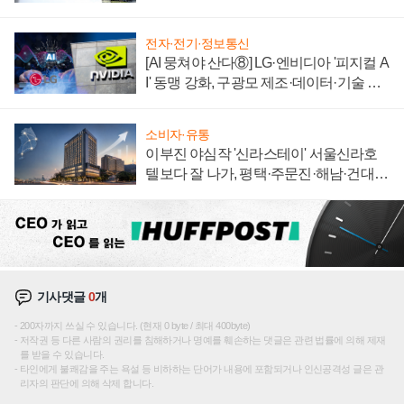
전자·전기·정보통신
[AI 뭉쳐야 산다⑧] LG·엔비디아 '피지컬 A
I' 동맹 강화, 구광모 제조·데이터·기술 결
집해 종합 로보틱스 기업으로
소비자·유통
이부진 야심작 '신라스테이' 서울신라호
텔보다 잘 나가, 평택·주문진·해남·건대로
성장판 더 넓힌다
기사댓글
0
개
200자까지 쓰실 수 있습니다. (현재 0 byte / 최대 400byte)
저작권 등 다른 사람의 권리를 침해하거나 명예를 훼손하는 댓글은 관련 법률에 의해 제재
를 받을 수 있습니다.
타인에게 불쾌감을 주는 욕설 등 비하하는 단어가 내용에 포함되거나 인신공격성 글은 관
리자의 판단에 의해 삭제 합니다.