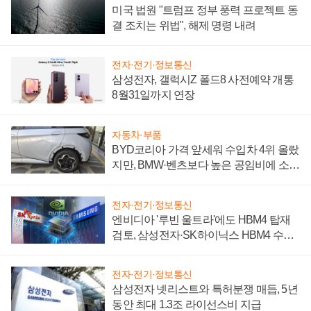
미국 법원 "트럼프 정부 풍력 프로젝트 동
결 조치는 위법", 해제 명령 내려
전자·전기·정보통신
삼성전자, 갤럭시Z 폴드8 사전예약 개통
8월31일까지 연장
자동차·부품
BYD코리아 가격 앞세워 수입차 4위 올랐
지만, BMW·벤츠보다 높은 공임비에 소비
자 불만 폭발
전자·전기·정보통신
엔비디아 '루빈 울트라'에도 HBM4 탑재
검토, 삼성전자·SK하이닉스 HBM4 수율
에 주도권 갈린다
전자·전기·정보통신
삼성전자 넷리스트와 특허분쟁 매듭, 5년
동안 최대 1.3조 라이선스비 지급