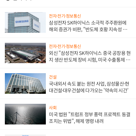
전자·전기·정보통신
삼성전자 SK하이닉스 소극적 주주환원에
해외 증권가 비판, "반도체 호황 지속성 의
문"
전자·전기·정보통신
외신 "삼성전자 SK하이닉스 중국 공장용 현
지 생산 반도체 장비 시험, 미국 수출통제 대
비"
건설
국내외서 속도 붙는 원전 사업, 삼성물산·현
대건설·대우건설에 다가오는 '약속의 시간'
사회
미국 법원 "트럼프 정부 풍력 프로젝트 동결
조치는 위법", 해제 명령 내려