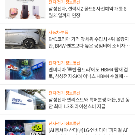
전자·전기·정보통신
삼성전자, 갤럭시Z 폴드8 사전예약 개통 8
월31일까지 연장
자동차·부품
BYD코리아 가격 앞세워 수입차 4위 올랐지
만, BMW·벤츠보다 높은 공임비에 소비자
불만 폭발
전자·전기·정보통신
엔비디아 '루빈 울트라'에도 HBM4 탑재 검
토, 삼성전자·SK하이닉스 HBM4 수율에 주
도권 갈린다
전자·전기·정보통신
삼성전자 넷리스트와 특허분쟁 매듭, 5년 동
안 최대 1.3조 라이선스비 지급
전자·전기·정보통신
[AI 뭉쳐야 산다⑧] LG·엔비디아 '피지컬 AI'