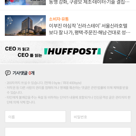
동맹 강화, 구광모 제조·데이터·기술 결집
해 종합 로보틱스 기업으로
소비자·유통
이부진 야심작 '신라스테이' 서울신라호텔
보다 잘 나가, 평택·주문진·해남·건대로 성
장판 더 넓힌다
기사댓글
0
개
200자까지 쓰실 수 있습니다. (현재 0 byte / 최대 400byte)
저작권 등 다른 사람의 권리를 침해하거나 명예를 훼손하는 댓글은 관련 법률에 의해 제재를 받을
수 있습니다.
타인에게 불쾌감을 주는 욕설 등 비하하는 단어가 내용에 포함되거나 인신공격성 글은 관리자의 판
단에 의해 삭제 합니다.