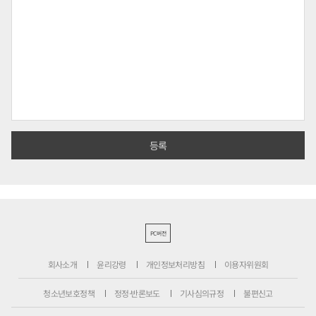
PC버전
회사소개
윤리강령
개인정보처리방침
이용자위원회
청소년보호정책
정정·반론보도
기사심의규정
불편신고