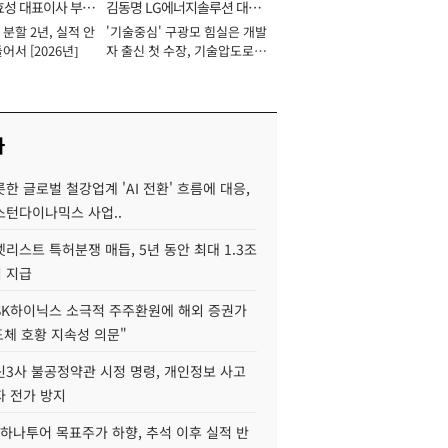
효성 대표이사 부회
김동명 LG에너지솔루션 대표
분할 2년, 실적 안
'기술중심' 구광모 힘실은 개발
이사 사장
어서 [2026년]
자 출신 첫 수장, 기술압도로
경쟁력 확보 사활 [2026년]
사
한 글로벌 철강업계 'AI 전환' 흐름에 대응,
스턴다이나믹스 사업..
리스트 특허분쟁 매듭, 5년 동안 최대 1.3조
 지급
SK하이닉스 소극적 주주환원에 해외 증권가
도체 호황 지속성 의문"
신3사 불공정약관 시정 명령, 개인정보 사고
자 전가 방지
하나투어 목표주가 하향, 추석 이후 실적 반