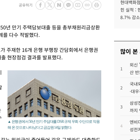
현대백화점그
공유하기
힌 실적 :
8.7% 감소
 50년 만기 주택담보대출 등을 총부채원리금상환
사례를 다수 적발했다.
보가 주재한 16개 은행 부행장 간담회에서 은행권
많이 본
대출 현장점검 결과를 발표했다.
외신 
1
기
산 반
국내외
활
2
·대우
삼성전
3
는
까지
수
엔비디
▲ 은행권에서 50년 만기 주담대를 DSR 규제 우회 수단으로 악용
4
해 온 것으로 나타났다고 금감원 14일 밝혔다.
성전자
 갚는 원리금이 줄어들어 같은 규제라도 대출한도