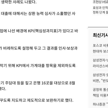
 생략한 사례도 나왔다.
조현상 HS
효성과 인적 
장
정화 단계 들
는 대출에 대해서는 상환 능력 심사가 소홀했던 사
에 나선 배경에 KPI(핵심성과지표)가 있다고 바
최신기
포스코 비롯
가 비례하도록 설정해 두고 그 결과를 인사·보상과
현대차 보
삼성전자·넷
막기 위해 KPI에서 가계대출 항목을 제외하도록
라이선스비
삼성전자 
비판, "반
기 주담대 등을 짚고 은행 16곳을 대상으로 8월
했다.
공정위 통
책임 이용
바꾸도록 지도하고 제도적으로 보완하기로 했다.
하나증권 "