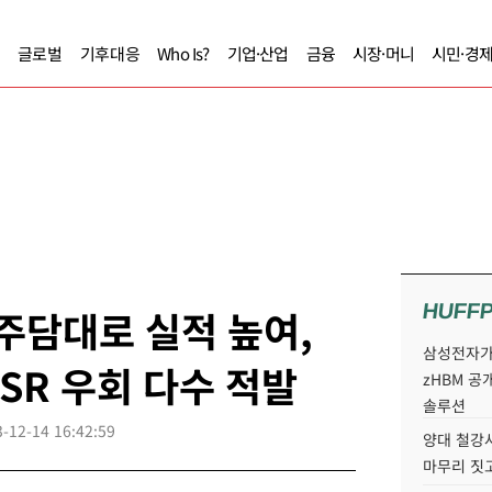
글로벌
기후대응
Who Is?
기업·산업
금융
시장·머니
시민·경
HUFF
 주담대로 실적 높여,
삼성전자가 
SR 우회 다수 적발
zHBM 공
솔루션
-12-14 16:42:59
양대 철강사
마무리 짓