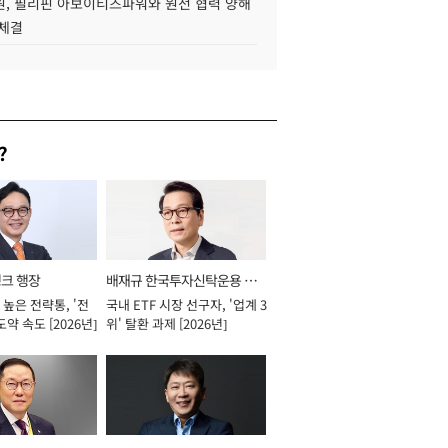
, 필리핀 아보이티즈파워와 원전 협력 양해
 체결
?
뱅크 행장
배재규 한국투자신탁운용 대
높은 전략통, '전
국내 ETF 시장 선구자, '업계 3
표이사 사장
도약 속도 [2026년]
위' 탈환 과제 [2026년]