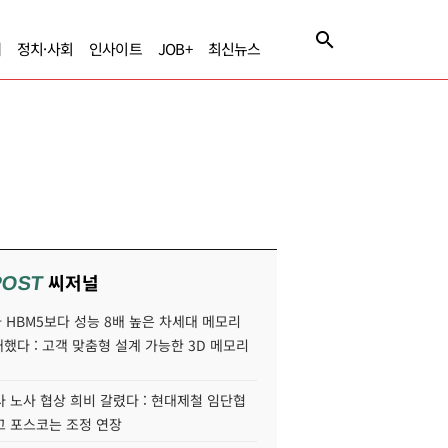
제
정치·사회
인사이트
JOB+
최신뉴스
씨저널
POST
HBM5보다 성능 8배 높은 차세대 메모리
개했다 : 고객 맞춤형 설계 가능한 3D 메모리
 노사 협상 희비 갈렸다 : 현대제철 임단협
고 포스코는 조정 연장