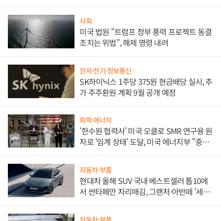
문"
사회
미국 법원 "트럼프 정부 풍력 프로젝트 동결
조치는 위법", 해제 명령 내려
전자·전기·정보통신
SK하이닉스 1주당 375원 현금배당 실시, 추
가 주주환원 계획 9월 공개 예정
화학·에너지
'한수원 협력사' 미국 오클로 SMR 연구용 원
자로 '임계 상태' 도달, 미국 에너지부 "중요
한 이정표"
자동차·부품
현대차 올해 SUV 국내 베스트셀러 톱10에
서 싼타페만 자리매김, 그랜저·아반떼 '세단
쌍끌이'로 내수 방어
자동차·부품