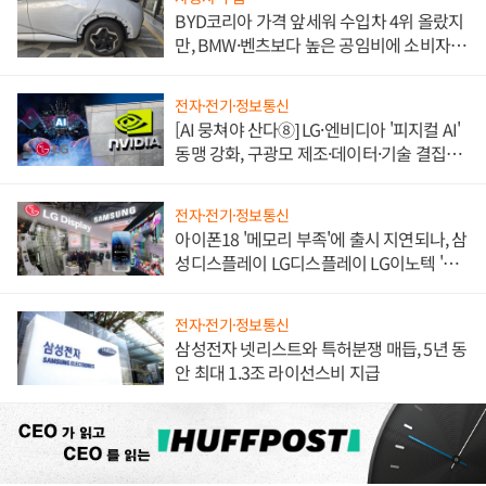
BYD코리아 가격 앞세워 수입차 4위 올랐지
만, BMW·벤츠보다 높은 공임비에 소비자
불만 폭발
전자·전기·정보통신
[AI 뭉쳐야 산다⑧] LG·엔비디아 '피지컬 AI'
동맹 강화, 구광모 제조·데이터·기술 결집
해 종합 로보틱스 기업으로
전자·전기·정보통신
아이폰18 '메모리 부족'에 출시 지연되나, 삼
성디스플레이 LG디스플레이 LG이노텍 '탈
애플' 수익 다각화 속도
전자·전기·정보통신
삼성전자 넷리스트와 특허분쟁 매듭, 5년 동
안 최대 1.3조 라이선스비 지급