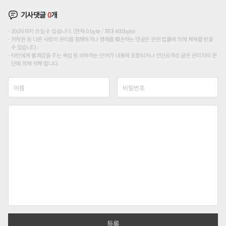
기사댓글
0
개
200자까지 쓰실 수 있습니다. (현재 0 byte / 최대 400byte)
저작권 등 다른 사람의 권리를 침해하거나 명예를 훼손하는 댓글은 관련 법률에 의해 제재를 받을
수 있습니다.
타인에게 불쾌감을 주는 욕설 등 비하하는 단어가 내용에 포함되거나 인신공격성 글은 관리자의 판
단에 의해 삭제 합니다.