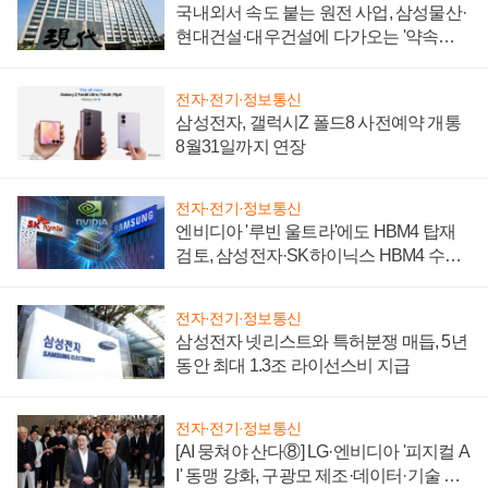
국내외서 속도 붙는 원전 사업, 삼성물산·
현대건설·대우건설에 다가오는 '약속의
시간'
전자·전기·정보통신
삼성전자, 갤럭시Z 폴드8 사전예약 개통
8월31일까지 연장
전자·전기·정보통신
엔비디아 '루빈 울트라'에도 HBM4 탑재
검토, 삼성전자·SK하이닉스 HBM4 수율
에 주도권 갈린다
전자·전기·정보통신
삼성전자 넷리스트와 특허분쟁 매듭, 5년
동안 최대 1.3조 라이선스비 지급
전자·전기·정보통신
[AI 뭉쳐야 산다⑧] LG·엔비디아 '피지컬 A
I' 동맹 강화, 구광모 제조·데이터·기술 결