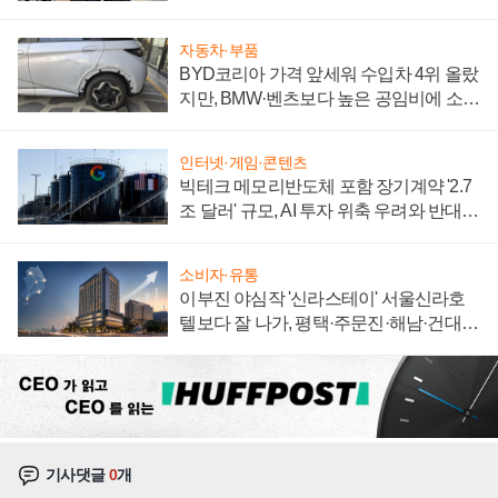
집해 종합 로보틱스 기업으로
자동차·부품
BYD코리아 가격 앞세워 수입차 4위 올랐
지만, BMW·벤츠보다 높은 공임비에 소비
자 불만 폭발
인터넷·게임·콘텐츠
빅테크 메모리반도체 포함 장기계약 '2.7
조 달러' 규모, AI 투자 위축 우려와 반대
신호
소비자·유통
이부진 야심작 '신라스테이' 서울신라호
텔보다 잘 나가, 평택·주문진·해남·건대로
성장판 더 넓힌다
기사댓글
0
개