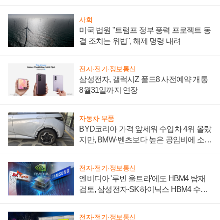
시간'
사회
미국 법원 "트럼프 정부 풍력 프로젝트 동
결 조치는 위법", 해제 명령 내려
전자·전기·정보통신
삼성전자, 갤럭시Z 폴드8 사전예약 개통
8월31일까지 연장
자동차·부품
BYD코리아 가격 앞세워 수입차 4위 올랐
지만, BMW·벤츠보다 높은 공임비에 소비
자 불만 폭발
전자·전기·정보통신
엔비디아 '루빈 울트라'에도 HBM4 탑재
검토, 삼성전자·SK하이닉스 HBM4 수율
에 주도권 갈린다
전자·전기·정보통신