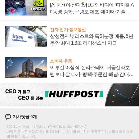
[AI 뭉쳐야 산다⑧] LG·엔비디아 '피지컬 A
I' 동맹 강화, 구광모 제조·데이터·기술 결
집해 종합 로보틱스 기업으로
전자·전기·정보통신
삼성전자 넷리스트와 특허분쟁 매듭, 5년
동안 최대 1.3조 라이선스비 지급
소비자·유통
이부진 야심작 '신라스테이' 서울신라호
텔보다 잘 나가, 평택·주문진·해남·건대로
성장판 더 넓힌다
기사댓글
0
개
200자까지 쓰실 수 있습니다. (현재 0 byte / 최대 400byte)
저작권 등 다른 사람의 권리를 침해하거나 명예를 훼손하는 댓글은 관련 법률에 의해 제재
를 받을 수 있습니다.