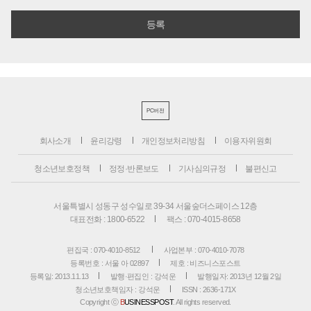
PC버전
회사소개
윤리강령
개인정보처리방침
이용자위원회
청소년보호정책
정정·반론보도
기사심의규정
불편신고
서울특별시 성동구 성수일로 39-34 서울숲더스페이스 12층
대표전화 : 1800-6522
팩스 : 070-4015-8658
편집국 : 070-4010-8512
사업본부 : 070-4010-7078
등록번호 : 서울 아 02897
제호 : 비즈니스포스트
등록일: 2013.11.13
발행·편집인 : 강석운
발행일자: 2013년 12월 2일
청소년보호책임자 : 강석운
ISSN : 2636-171X
Copyright ⓒ
B
USINESSPOST
. All rights reserved.