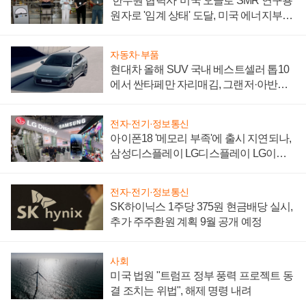
'한수원 협력사' 미국 오클로 SMR 연구용
원자로 '임계 상태' 도달, 미국 에너지부
"중요한 이정표"
자동차·부품
현대차 올해 SUV 국내 베스트셀러 톱10
에서 싼타페만 자리매김, 그랜저·아반떼
'세단 쌍끌이'로 내수 방어
전자·전기·정보통신
아이폰18 '메모리 부족'에 출시 지연되나,
삼성디스플레이 LG디스플레이 LG이노
텍 '탈애플' 수익 다각화 속도
전자·전기·정보통신
SK하이닉스 1주당 375원 현금배당 실시,
추가 주주환원 계획 9월 공개 예정
사회
미국 법원 "트럼프 정부 풍력 프로젝트 동
결 조치는 위법", 해제 명령 내려