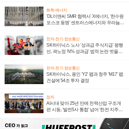
화학·에너지
'DL이앤씨 SMR 협력사' X에너지, '한수원
포스코 동맹' 센트러스에너지와 우라늄
계약 체결
전자·전기·정보통신
SK하이닉스 노사 '성과급 주식지급' 평행
선, 곽노정 'N% 성과급' 법적 논란 벗을지
주목
전자·전기·정보통신
SK하이닉스, 용인 'Y2' 팹과 청주 'M17' 팹
건설에 54조 투자 결정
정치
AI시대 맞아 25년 만에 전력산업 구조개
편 시동, '발전5사 통합' 넘어 '한전 지주사'
재편론도