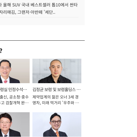
 올해 SUV 국내 베스트셀러 톱10에서 싼타
자리매김, 그랜저·아반떼 '세단..
?
통령실 민정수석비
김정균 보령 및 보령홀딩스 대
 출신, 공소청·중수
제약업계의 젊은 오너 3세 경
표이사 사장
두고 검찰개혁 완수
영자, 미래 먹거리 '우주와 헬
년]
스케어' 공들여 [2026년]