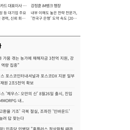
카드 대표이사 사
강정훈 iM뱅크 행장
성 등 대기업 주요
내부 이해도 높은 전략 전문가,
 경력, 신뢰 회복
'전국구 은행' 도약 속도 [2026
[2026년]
년]
사
 가뭄 겪는 농가에 재해자금 3천억 지원, 강
 역량 집중"
스 포스코인터내셔널과 포스코DX 지분 일부
 재원 2조5천억 확보
투스 '제우스: 오만의 신' 8월26일 출시, 진입
MMORPG 내..
고환율 기조' 극복 절실, 조좌진 '인바운드'
늘려 답 찾는다
정말] 민주당 민병덕 "홈플러스 정상화될 때까