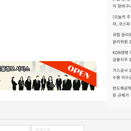
지 장바구
[오늘의 주
라, 코스피
국힘 윤리위
윤리위원 
KDB생명
금융지주 
가스공사 2
수용 미수금
반도체공학
된 규제가 