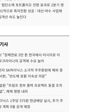
 첨단소재 포트폴리오 전환 효과로 2분기 영
01억으로 흑자전환 성공 : 대산·여수 사업재
질개선 속도 높인다
 기사
 "정제연료 3만 톤 한국에서 러시아로 이
 우크라이나의 공격에 수요 늘어
자 SK하이닉스 소극적 주주환원에 해외 증
비판, "반도체 호황 지속성 의문"
법원 "트럼프 정부 풍력 프로젝트 동결 조치
법", 해제 명령 내려
이닉스 1주당 375원 현금배당 실시, 추가 주
 계획 9월 공개 예정