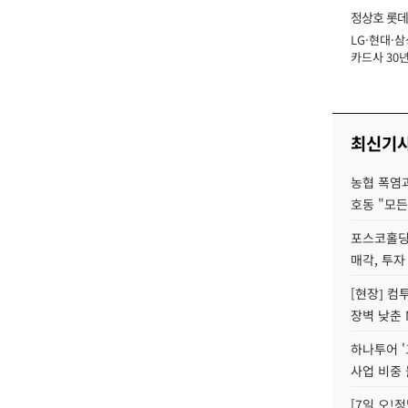
정상호 롯데
LG·현대·삼
장
카드사 30년
에 '초집중' 
최신기
농협 폭염과
호동 "모든
포스코홀딩
매각, 투자
[현장] 컴
장벽 낮춘 
하나투어 '
사업 비중 
[7일 오!