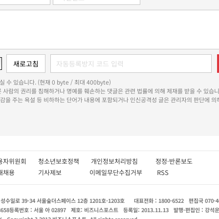
 수 있습니다. (현재 0 byte / 최대 400byte)
다른 사람의 권리를 침해하거나 명예를 훼손하는 댓글은 관련 법률에 의해 제재를 받을 수 있습니
쾌감을 주는 욕설 등 비하하는 단어가 내용에 포함되거나 인신공격성 글은 관리자의 판단에 의해
용자위원회
청소년보호정책
개인정보처리방침
정정·반론보도
인재채용
기사제보
이메일무단수집거부
RSS
수일로 39-34 서울숲더스페이스 12층 1201호-1203호
대표전화 : 1800-6522
편집국 070-4
8658
등록번호 : 서울 아 02897
제호: 비즈니스포스트
등록일: 2013.11.13
발행·편집인 : 강석
X
Copyright ? 2013 비즈니스포스트. All rights reserved.