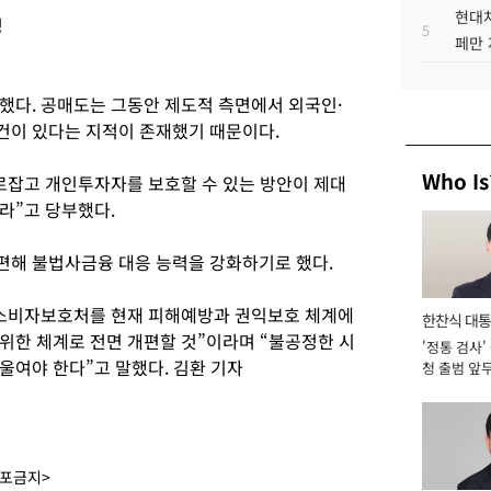
현대차
정
5
페만 
했다. 공매도는 그동안 제도적 측면에서 외국인·
건이 있다는 지적이 존재했기 때문이다.
Who Is
로잡고 개인투자자를 보호할 수 있는 방안이 제대
라”고 당부했다.
편해 불법사금융 대응 능력을 강화하기로 했다.
융소비자보호처를 현재 피해예방과 권익보호 체계에
한찬식 대
위한 체계로 전면 개편할 것”이라며 “불공정한 시
'정통 검사'
서관
울여야 한다”고 말했다. 김환 기자
청 출범 앞
맡아 [2026
배포금지>