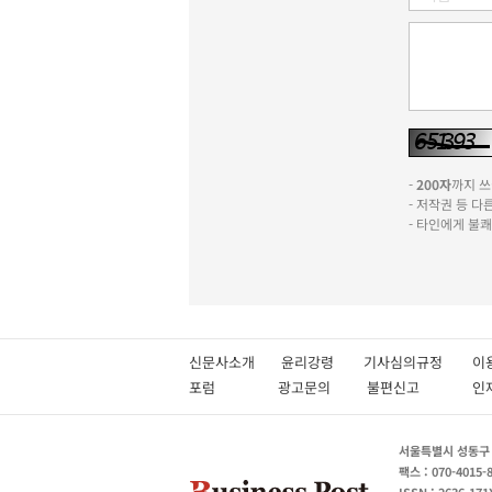
-
200자
까지 쓰실
- 저작권 등 
- 타인에게 불
신문사소개
윤리강령
기사심의규정
이
포럼
광고문의
불편신고
서울특별시 성동구 성
팩스 : 070-4015-
ISSN : 2636-171