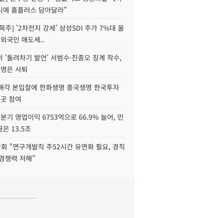
니에 홈플러스 담아달라"
목주] '2차전지 강세' 삼성SDI 주가 7%대 올
 외국인 매도세..
 '돌려차기 발언' 서범수·진종오 징계 착수,
2명은 사퇴
 매각 본입찰에 한화생명 흥국생명 한국투자
3곳 참여
분기 영업이익 6753억으로 66.9% 늘어, 민
은 13.5조
회 "연구개발직 주52시간 유연화 필요, 경직
경쟁력 저해"