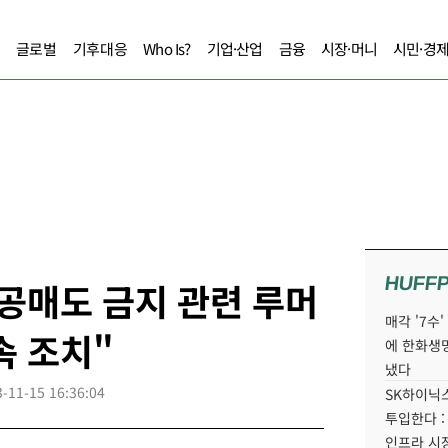
글로벌
기후대응
Who Is?
기업·산업
금융
시장·머니
시민·경
HUFF
공매도 금지 관련 루머
매각 '7수
속 조치"
에 한화생
냈다
-11-15 16:36:04
SK하이닉스
투입한다 :
인프라 시