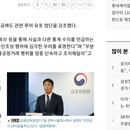
공유하기
롯데케미칼
업이익 11
편으로 체
공매도 관련 루머 유포 엄단을 강조했다.
튜브 등을 통해 사실과 다른 통계 수치를 언급하는
불안조성 행위에 심각한 우려를 표명한다”며 “무분
많이 본
 불공정거래 행위를 엄중 단속하고 조치해달라”고
로이터
1
동",
두
삼성전
2
에
권가 
미국 
3
는 위
규
SK하
이복현
4
▲
금융감독원장이 5일 정부서울청사에서 공매도 전면금
한
주환원
지 브리핑을 하고 있다. <금융위원회>