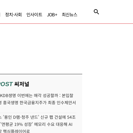
제
정치·사회
인사이트
JOB+
최신뉴스
씨저널
POST
' KDB생명 이번에는 매각 성공할까 : 본입찰
명 흥국생명 한국금융지주가 최종 인수제안서
 '용인 D램-청주 낸드' 신규 팹 건설에 54조
 '연평균 19% 성장' 메모리 수요 대응해 AI
장 핵심플레이어로