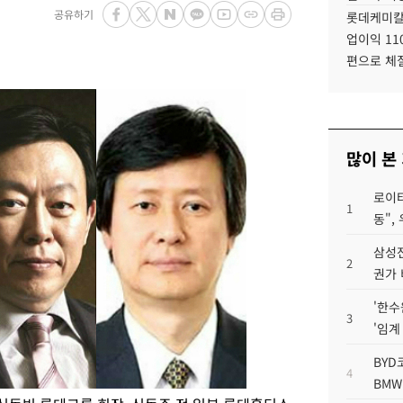
공유하기
롯데케미칼
업이익 11
편으로 체
많이 본
로이터
1
동",
삼성전
2
권가 
'한수
3
'임계
BYD
4
BMW