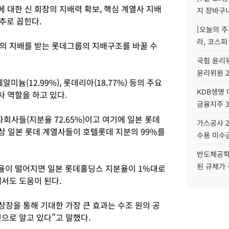
 대한 신 회장의 지배력 확보, 핵심 계열사 지배
지 장바구
단추로 꼽힌다.
[오늘의 주
라, 코스피
의 지배를 받는 롯데그룹의 지배구조를 바꿀 수
국힘 윤리위
윤리위원 
미늄(12.99%), 롯데리아(18.77%) 등의 주요
KDB생명
 역할을 하고 있다.
금융지주 
회사들(지분율 72.65%)이고 여기에 일본 롯데
가스공사 2
실상 일본 롯데 계열사들이 호텔롯데 지분의 99%를
수용 미수금
반도체공학
된 규제가 
율이 떨어지면 일본 롯데홀딩스 지분율이 1%대로
서도 도움이 된다.
상장을 통해 기대한 가장 큰 효과는 수조 원의 공
으로 알고 있다”고 말했다.