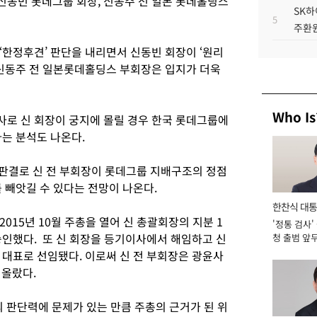
신동빈 롯데그룹 회장, 신동주 전 일본 롯데홀딩스
SK하
5
주환원
‘한정후견’ 판단을 내리면서 신동빈 회장이 ‘원리
 신동주 전 일본롯데홀딩스 부회장은 입지가 더욱
Who Is
로 신 회장이 궁지에 몰릴 경우 한국 롯데그룹에
는 분석도 나온다.
 판결로 신 전 부회장이 롯데그룹 지배구조의 정점
 빼앗길 수 있다는 전망이 나온다.
한찬식 대
015년 10월 주총을 열어 신 총괄회장의 지분 1
'정통 검사'
서관
승인했다. 또 신 회장을 등기이사에서 해임하고 신
청 출범 앞
맡아 [2026
 대표로 선임됐다. 이로써 신 전 부회장은 광윤사
 올랐다.
의 판단력에 문제가 있는 만큼 주총의 근거가 된 위