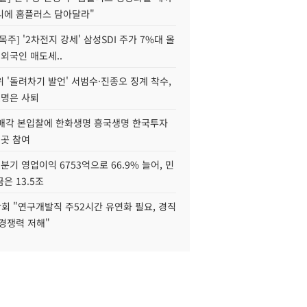
니에 홈플러스 담아달라"
목주] '2차전지 강세' 삼성SDI 주가 7%대 올
 외국인 매도세..
 '돌려차기 발언' 서범수·진종오 징계 착수,
2명은 사퇴
 매각 본입찰에 한화생명 흥국생명 한국투자
3곳 참여
분기 영업이익 6753억으로 66.9% 늘어, 민
은 13.5조
회 "연구개발직 주52시간 유연화 필요, 경직
경쟁력 저해"