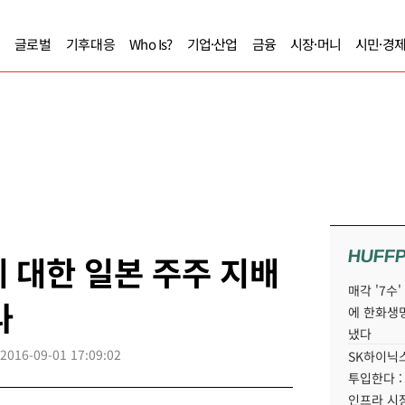
글로벌
기후대응
Who Is?
기업·산업
금융
시장·머니
시민·경
HUFF
 대한 일본 주주 지배
매각 '7수
나
에 한화생
냈다
2016-09-01 17:09:02
SK하이닉스
투입한다 :
인프라 시