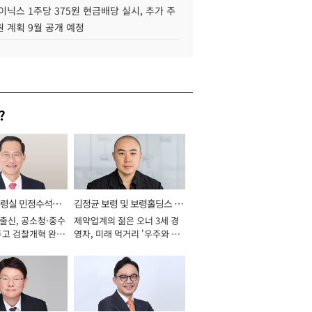
이닉스 1주당 375원 현금배당 실시, 추가 주
 계획 9월 공개 예정
?
통령실 민정수석비
김정균 보령 및 보령홀딩스 대
 출신, 공소청·중수
제약업계의 젊은 오너 3세 경
표이사 사장
두고 검찰개혁 완수
영자, 미래 먹거리 '우주와 헬
년]
스케어' 공들여 [2026년]