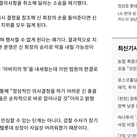
 결의사항을 취소해 달라는 소송을 제기했다.
정상호 롯데
LG·현대·삼
장
개시 결정을 참조해 신 회장의 손을 들어준다면 신
카드사 30년
 지위를 모두 잃게 된다.
에 '초집중' 
혀 행사할 수 없게 된다는 얘기다. 결과적으로 지
권 분쟁은 신 회장의 승리로 막을 내릴 가능성이
최신기
농협 폭염과
 ‘아버지의 뜻’을 내세웠는데 이번 법원의 판결로
호동 "모든
포스코홀딩
매각, 투자
통해 “정상적인 의사결정을 하기 어려운 신 총괄
들은 순차적으로 바로 잡아나갈 것”이라고 밝혔
[현장] 컴
장벽 낮춘 
하나투어 '
안심할 수 있는 단계는 아니다. 검찰 수사가 장기
사업 비중 
호텔롯데 상장이 사실상 어려워졌기 때문이다.
[7일 오!