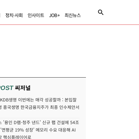
제
정치·사회
인사이트
JOB+
최신뉴스
씨저널
POST
' KDB생명 이번에는 매각 성공할까 : 본입찰
명 흥국생명 한국금융지주가 최종 인수제안서
 '용인 D램-청주 낸드' 신규 팹 건설에 54조
 '연평균 19% 성장' 메모리 수요 대응해 AI
장 핵심플레이어로