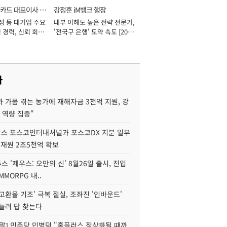
카드 대표이사 사
강정훈 iM뱅크 행장
성 등 대기업 주요
내부 이해도 높은 전략 전문가,
 경력, 신뢰 회복
'전국구 은행' 도약 속도 [2026
[2026년]
년]
사
 가뭄 겪는 농가에 재해자금 3천억 지원, 강
 역량 집중"
스 포스코인터내셔널과 포스코DX 지분 일부
 재원 2조5천억 확보
투스 '제우스: 오만의 신' 8월26일 출시, 진입
MMORPG 내..
고환율 기조' 극복 절실, 조좌진 '인바운드'
늘려 답 찾는다
정말] 민주당 민병덕 "홈플러스 정상화될 때까