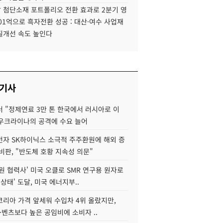
 첨단소재 포트폴리오 전환 효과로 2분기 영
01억으로 흑자전환 성공 : 대산·여수 사업재
질개선 속도 높인다
 기사
 "정제연료 3만 톤 한국에서 러시아로 이
 우크라이나의 공격에 수요 늘어
자 SK하이닉스 소극적 주주환원에 해외 증
비판, "반도체 호황 지속성 의문"
원 협력사' 미국 오클로 SMR 연구용 원자로
 상태' 도달, 미국 에너지부..
코리아 가격 앞세워 수입차 4위 올랐지만,
·벤츠보다 높은 공임비에 소비자 ..