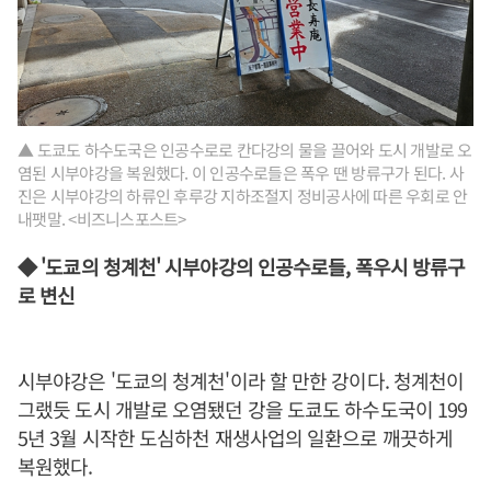
▲ 도쿄도 하수도국은 인공수로로 칸다강의 물을 끌어와 도시 개발로 오
염된 시부야강을 복원했다. 이 인공수로들은 폭우 땐 방류구가 된다. 사
진은 시부야강의 하류인 후루강 지하조절지 정비공사에 따른 우회로 안
내팻말. <비즈니스포스트>
◆ '도쿄의 청계천' 시부야강의 인공수로들, 폭우시 방류구
로 변신
시부야강은 '도쿄의 청계천'이라 할 만한 강이다. 청계천이
그랬듯 도시 개발로 오염됐던 강을 도쿄도 하수도국이 199
5년 3월 시작한 도심하천 재생사업의 일환으로 깨끗하게
복원했다.