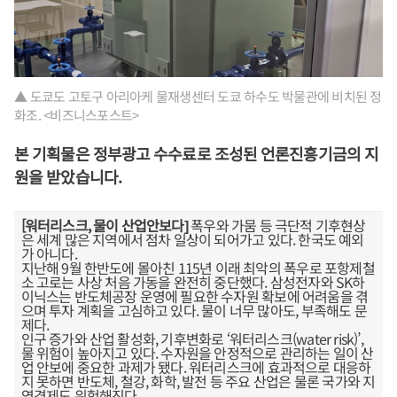
▲ 도쿄도 고토구 아리아케 물재생센터 도쿄 하수도 박물관에 비치된 정
화조. <비즈니스포스트>
본 기획물은 정부광고 수수료로 조성된 언론진흥기금의 지
원을 받았습니다.
[워터리스크, 물이 산업안보다]
폭우와 가뭄 등 극단적 기후현상
은 세계 많은 지역에서 점차 일상이 되어가고 있다. 한국도 예외
가 아니다.
지난해 9월 한반도에 몰아친 115년 이래 최악의 폭우로 포항제철
소 고로는 사상 처음 가동을 완전히 중단했다. 삼성전자와 SK하
이닉스는 반도체공장 운영에 필요한 수자원 확보에 어려움을 겪
으며 투자 계획을 고심하고 있다. 물이 너무 많아도, 부족해도 문
제다.
인구 증가와 산업 활성화, 기후변화로 ‘워터리스크(water risk)’,
물 위험이 높아지고 있다. 수자원을 안정적으로 관리하는 일이 산
업 안보에 중요한 과제가 됐다. 워터리스크에 효과적으로 대응하
지 못하면 반도체, 철강, 화학, 발전 등 주요 산업은 물론 국가와 지
역경제도 위험해진다.