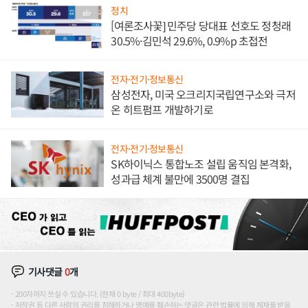
정치
[여론조사꽃] 민주당 당대표 선호도 정청래
30.5%·김민석 29.6%, 0.9%p 초접전
전자·전기·정보통신
삼성전자, 미국 오크리지국립연구소와 극저
온 히트펌프 개발하기로
전자·전기·정보통신
SK하이닉스 통합노조 설립 움직임 본격화,
성과급 체계 불만에 3500명 결집
기사댓글
0
개
200자까지 쓰실 수 있습니다. (현재 0 byte / 최대 400byte)
저작권 등 다른 사람의 권리를 침해하거나 명예를 훼손하는 댓글은 관련 법률에 의해 제재를 받을