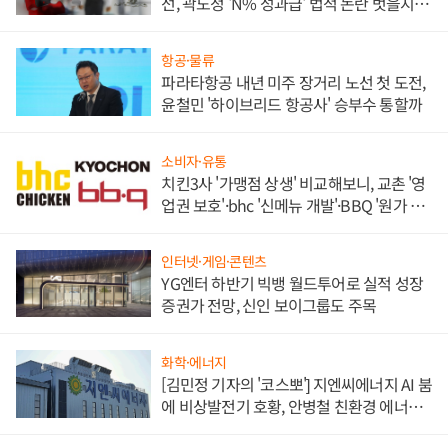
선, 곽노정 'N% 성과급' 법적 논란 벗을지 주
목
항공·물류
파라타항공 내년 미주 장거리 노선 첫 도전,
윤철민 '하이브리드 항공사' 승부수 통할까
소비자·유통
치킨3사 '가맹점 상생' 비교해보니, 교촌 '영
업권 보호'·bhc '신메뉴 개발'·BBQ '원가 부
담'
인터넷·게임·콘텐츠
YG엔터 하반기 빅뱅 월드투어로 실적 성장
증권가 전망, 신인 보이그룹도 주목
화학·에너지
[김민정 기자의 '코스뽀'] 지엔씨에너지 AI 붐
에 비상발전기 호황, 안병철 친환경 에너지
발전전문기업 향한다