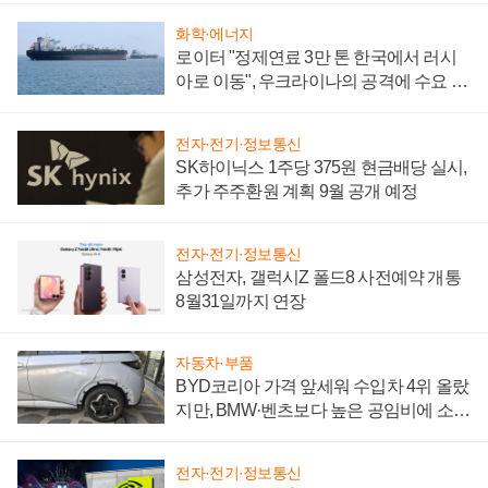
화학·에너지
로이터 "정제연료 3만 톤 한국에서 러시
아로 이동", 우크라이나의 공격에 수요 늘
어
전자·전기·정보통신
SK하이닉스 1주당 375원 현금배당 실시,
추가 주주환원 계획 9월 공개 예정
전자·전기·정보통신
삼성전자, 갤럭시Z 폴드8 사전예약 개통
8월31일까지 연장
자동차·부품
BYD코리아 가격 앞세워 수입차 4위 올랐
지만, BMW·벤츠보다 높은 공임비에 소비
자 불만 폭발
전자·전기·정보통신