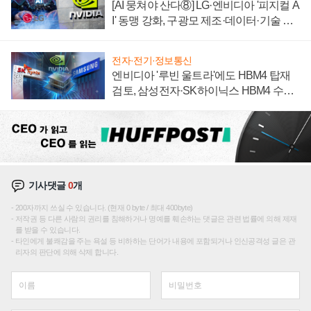
[AI 뭉쳐야 산다⑧] LG·엔비디아 '피지컬 A
I' 동맹 강화, 구광모 제조·데이터·기술 결
집해 종합 로보틱스 기업으로
전자·전기·정보통신
엔비디아 '루빈 울트라'에도 HBM4 탑재
검토, 삼성전자·SK하이닉스 HBM4 수율
에 주도권 갈린다
기사댓글
0
개
200자까지 쓰실 수 있습니다. (현재 0 byte / 최대 400byte)
저작권 등 다른 사람의 권리를 침해하거나 명예를 훼손하는 댓글은 관련 법률에 의해 제재
를 받을 수 있습니다.
타인에게 불쾌감을 주는 욕설 등 비하하는 단어가 내용에 포함되거나 인신공격성 글은 관
리자의 판단에 의해 삭제 합니다.