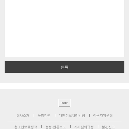
PC버전
회사소개
윤리강령
개인정보처리방침
이용자위원회
청소년보호정책
정정·반론보도
기사심의규정
불편신고