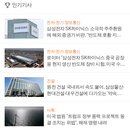
인기기사
전자·전기·정보통신
삼성전자 SK하이닉스 소극적 주주환원
에 해외 증권가 비판, "반도체 호황 지속
성 의문"
전자·전기·정보통신
로이터 "삼성전자 SK하이닉스 중국 공장
용 현지 생산 반도체 장비 시험, 미국 수출
통제 대비"
건설
원전 건설 국내외서 속도 붙어, 삼성물산·
현대건설·대우건설에 다가오는 '약속의
시간'
사회
미국 법원 "트럼프 정부 풍력 프로젝트 동
결 조치는 위법", 해제 명령 내려