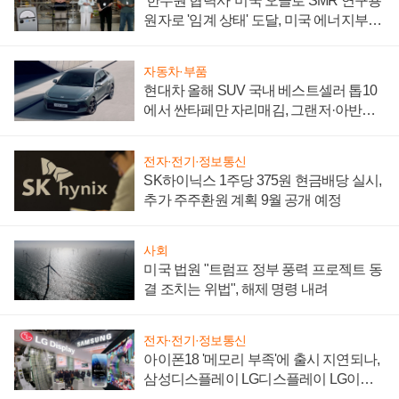
'한수원 협력사' 미국 오클로 SMR 연구용
원자로 '임계 상태' 도달, 미국 에너지부
"중요한 이정표"
자동차·부품
현대차 올해 SUV 국내 베스트셀러 톱10
에서 싼타페만 자리매김, 그랜저·아반떼
'세단 쌍끌이'로 내수 방어
전자·전기·정보통신
SK하이닉스 1주당 375원 현금배당 실시,
추가 주주환원 계획 9월 공개 예정
사회
미국 법원 "트럼프 정부 풍력 프로젝트 동
결 조치는 위법", 해제 명령 내려
전자·전기·정보통신
아이폰18 '메모리 부족'에 출시 지연되나,
삼성디스플레이 LG디스플레이 LG이노
텍 '탈애플' 수익 다각화 속도