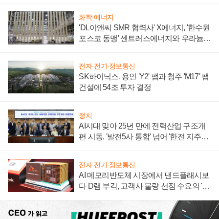
화학·에너지
'DL이앤씨 SMR 협력사' X에너지, '한수원
포스코 동맹' 센트러스에너지와 우라늄
계약 체결
전자·전기·정보통신
SK하이닉스, 용인 'Y2' 팹과 청주 'M17' 팹
건설에 54조 투자 결정
정치
AI시대 맞아 25년 만에 전력산업 구조개
편 시동, '발전5사 통합' 넘어 '한전 지주사'
재편론도
전자·전기·정보통신
AI 메모리반도체 시장에서 낸드플래시보
다 D램 부각, 고객사 물량 선점 수요의 '우
선순위'