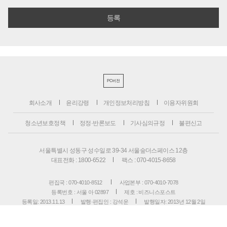
PC버전
회사소개
윤리강령
개인정보처리방침
이용자위원회
청소년보호정책
정정·반론보도
기사심의규정
불편신고
서울특별시 성동구 성수일로 39-34 서울숲더스페이스 12층
대표전화 : 1800-6522
팩스 : 070-4015-8658
편집국 : 070-4010-8512
사업본부 : 070-4010-7078
등록번호 : 서울 아 02897
제호 : 비즈니스포스트
등록일: 2013.11.13
발행·편집인 : 강석운
발행일자: 2013년 12월 2일
청소년보호책임자 : 강석운
ISSN : 2636-171X
Copyright ⓒ
B
USINESSPOST
. All rights reserved.