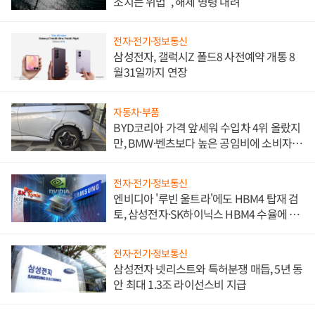
조치는 위법", 해제 명령 내려
전자·전기·정보통신
삼성전자, 갤럭시Z 폴드8 사전예약 개통 8
월31일까지 연장
자동차·부품
BYD코리아 가격 앞세워 수입차 4위 올랐지
만, BMW·벤츠보다 높은 공임비에 소비자
불만 폭발
전자·전기·정보통신
엔비디아 '루빈 울트라'에도 HBM4 탑재 검
토, 삼성전자·SK하이닉스 HBM4 수율에 주
도권 갈린다
전자·전기·정보통신
삼성전자 넷리스트와 특허분쟁 매듭, 5년 동
안 최대 1.3조 라이선스비 지급