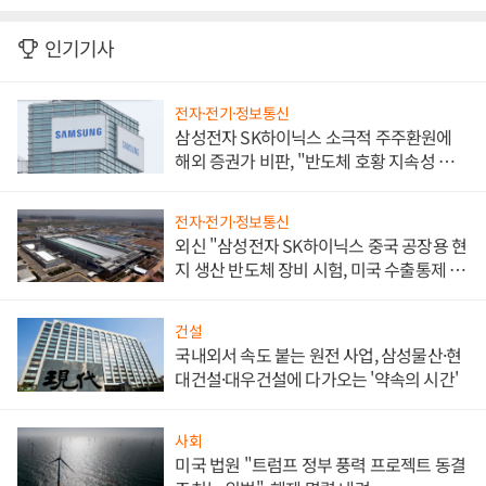
인기기사
전자·전기·정보통신
삼성전자 SK하이닉스 소극적 주주환원에
해외 증권가 비판, "반도체 호황 지속성 의
문"
전자·전기·정보통신
외신 "삼성전자 SK하이닉스 중국 공장용 현
지 생산 반도체 장비 시험, 미국 수출통제 대
비"
건설
국내외서 속도 붙는 원전 사업, 삼성물산·현
대건설·대우건설에 다가오는 '약속의 시간'
사회
미국 법원 "트럼프 정부 풍력 프로젝트 동결