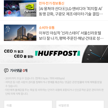
전자·전기·정보통신
[AI 뭉쳐야 산다⑧] LG·엔비디아 '피지컬 AI'
동맹 강화, 구광모 제조·데이터·기술 결집
해 종합 로보틱스 기업으로
소비자·유통
이부진 야심작 '신라스테이' 서울신라호텔
보다 잘 나가, 평택·주문진·해남·건대로 성
장판 더 넓힌다
기사댓글
0
개
200자까지 쓰실 수 있습니다. (현재 0 byte / 최대 400byte)
저작권 등 다른 사람의 권리를 침해하거나 명예를 훼손하는 댓글은 관련 법률에 의해 제재를 받을
수 있습니다.
타인에게 불쾌감을 주는 욕설 등 비하하는 단어가 내용에 포함되거나 인신공격성 글은 관리자의 판
단에 의해 삭제 합니다.