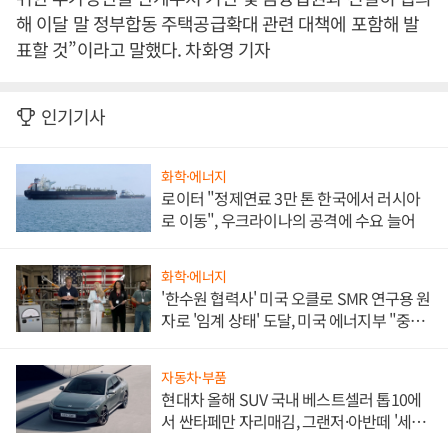
해 이달 말 정부합동 주택공급확대 관련 대책에 포함해 발
표할 것”이라고 말했다. 차화영 기자
인기기사
화학·에너지
로이터 "정제연료 3만 톤 한국에서 러시아
로 이동", 우크라이나의 공격에 수요 늘어
화학·에너지
'한수원 협력사' 미국 오클로 SMR 연구용 원
자로 '임계 상태' 도달, 미국 에너지부 "중요
한 이정표"
자동차·부품
현대차 올해 SUV 국내 베스트셀러 톱10에
서 싼타페만 자리매김, 그랜저·아반떼 '세단
쌍끌이'로 내수 방어