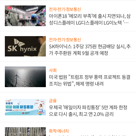
전자·전기·정보통신
아이폰18 '메모리 부족'에 출시 지연되나, 삼
성디스플레이 LG디스플레이 LG이노텍 '탈
애플' 수익 다각화 속도
전자·전기·정보통신
SK하이닉스 1주당 375원 현금배당 실시, 추
가 주주환원 계획 9월 공개 예정
사회
미국 법원 "트럼프 정부 풍력 프로젝트 동결
조치는 위법", 해제 명령 내려
금융
우체국 '매일이자 파킹통장' 5만 계좌 한정
으로 다시 출시, 최고 연 2.0% 금리
화학·에너지