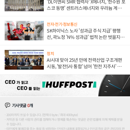
'DL이앤씨 SMR 협력사' X에너지, '한수원 포
스코 동맹' 센트러스에너지와 우라늄 계약
체결
전자·전기·정보통신
SK하이닉스 노사 '성과급 주식 지급' 평행
선, 곽노정 'N% 성과급' 법적 논란 벗을지 주
목
정치
AI시대 맞아 25년 만에 전력산업 구조개편
시동, '발전5사 통합' 넘어 '한전 지주사' 재편
론도
기사댓글
0
개
200자까지 쓰실 수 있습니다. (현재 0 byte / 최대 400byte)
저작권 등 다른 사람의 권리를 침해하거나 명예를 훼손하는 댓글은 관련 법률에 의해 제재를 받을
수 있습니다.
타인에게 불쾌감을 주는 욕설 등 비하하는 단어가 내용에 포함되거나 인신공격성 글은 관리자의 판