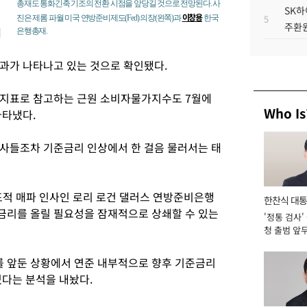
총재도 통화긴축 기조의 전환 시점을 앞당길 것으로 전망된다. 사
SK하
이창용
5
진은 제롬 파월 미국 연방준비제도(Fed) 의장(왼쪽)과
한국
주환원
에
은행총재.
과가 나타나고 있는 것으로 확인됐다.
제지표로 참고하는 근원 소비자물가지수도 7월에
Who Is
나타냈다.
사들조차 기준금리 인상에서 한 걸음 물러서는 태
적 매파 인사인 로리 로건 댈러스 연방준비은행
한찬식 대
금리를 올릴 필요성을 잠재적으로 상쇄할 수 있는
'정통 검사'
서관
청 출범 앞
맡아 [2026
의를 앞둔 상황에서 연준 내부적으로 향후 기준금리
있다는 분석을 내놨다.