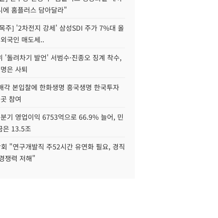
니에 홈플러스 담아달라"
목주] '2차전지 강세' 삼성SDI 주가 7%대 올
 외국인 매도세..
 '돌려차기 발언' 서범수·진종오 징계 착수,
2명은 사퇴
 매각 본입찰에 한화생명 흥국생명 한국투자
3곳 참여
분기 영업이익 6753억으로 66.9% 늘어, 민
은 13.5조
회 "연구개발직 주52시간 유연화 필요, 경직
경쟁력 저해"