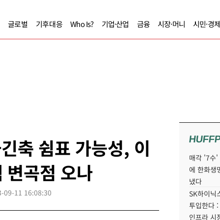
글로벌
기후대응
Who Is?
기업·산업
금융
시장·머니
시민·경
HUFF
화긴축 쉼표 가능성, 이
매각 '7수
 변곡점 오나
에 한화생
냈다
-09-11 16:08:30
SK하이닉스
투입한다 :
인프라 시