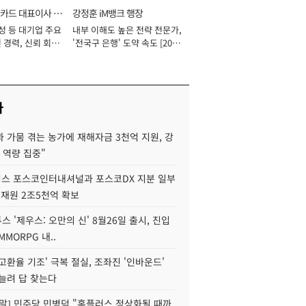
카드 대표이사 사
강정훈 iM뱅크 행장
성 등 대기업 주요
내부 이해도 높은 전략 전문가,
 경력, 신뢰 회복
'전국구 은행' 도약 속도 [2026
[2026년]
년]
사
 가뭄 겪는 농가에 재해자금 3천억 지원, 강
 역량 집중"
스 포스코인터내셔널과 포스코DX 지분 일부
 재원 2조5천억 확보
투스 '제우스: 오만의 신' 8월26일 출시, 진입
MMORPG 내..
고환율 기조' 극복 절실, 조좌진 '인바운드'
늘려 답 찾는다
정말] 민주당 민병덕 "홈플러스 정상화될 때까