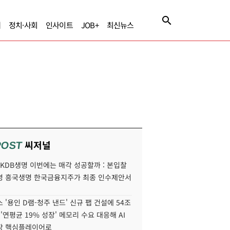
제
정치·사회
인사이트
JOB+
최신뉴스
씨저널
POST
' KDB생명 이번에는 매각 성공할까 : 본입찰
명 흥국생명 한국금융지주가 최종 인수제안서
 '용인 D램-청주 낸드' 신규 팹 건설에 54조
 '연평균 19% 성장' 메모리 수요 대응해 AI
장 핵심플레이어로