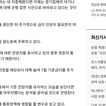
하는 데 치중해왔다면 이제는 경기침체의 야기나
정상호 롯데
 대해 균형 잡힌 시선으로 바라보고 있다는 것이
LG·현대·삼
장
카드사 30년
에 '초집중' 
을 중단한 뒤 추가적으로 금리 인상이 필요한지 여
최신기
할 점도표에 주목하고 있다.
농협 폭염과
에 대한 전망치를 표시하고 있어 향후 연준의 통
호동 "모든
있기 때문이다.
포스코홀딩
매각, 투자
전망을 예상보다 대폭 높여 7월 기준금리를 추가
[현장] 컴
장벽 낮춘 
표에서 기존 전망치를 유지하는 모습을 보인다면
하나투어 '
를 마무리했다는 분석을 쏟아낼 것으로 전망된다.
사업 비중 
내 통화정책에 영향을 줄 변수로 보고 있다.
[7일 오!