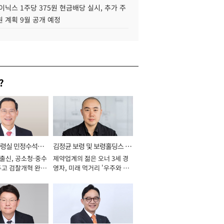
이닉스 1주당 375원 현금배당 실시, 추가 주
 계획 9월 공개 예정
?
통령실 민정수석비
김정균 보령 및 보령홀딩스 대
 출신, 공소청·중수
제약업계의 젊은 오너 3세 경
표이사 사장
두고 검찰개혁 완수
영자, 미래 먹거리 '우주와 헬
년]
스케어' 공들여 [2026년]