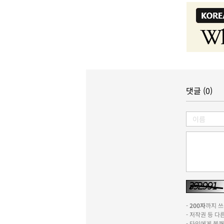
댓글 (0)
-
200자
까지 쓰실
- 저작권 등 
- 타인에게 불