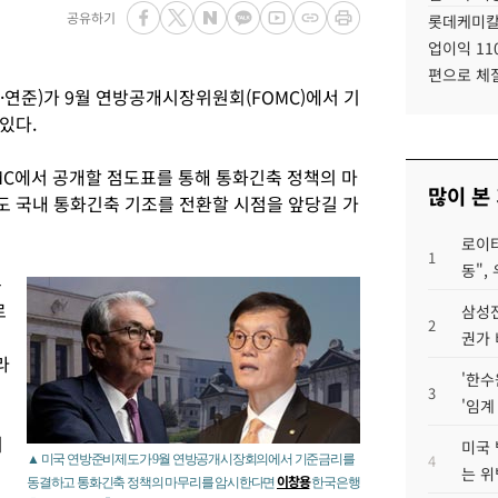
공유하기
롯데케미칼
업이익 11
편으로 체
·연준)가 9월 연방공개시장위원회(FOMC)에서 기
있다.
MC에서 공개할 점도표를 통해 통화긴축 정책의 마
많이 본
 국내 통화긴축 기조를 전환할 시점을 앞당길 가
로이터
1
동",
는
르
삼성전
2
권가 
라
'한수
3
'임계
미
미국 
4
▲ 미국 연방준비제도가 9월 연방공개시장회의에서 기준금리를
는 위
이창용
동결하고 통화긴축 정책의 마무리를 암시한다면
한국은행