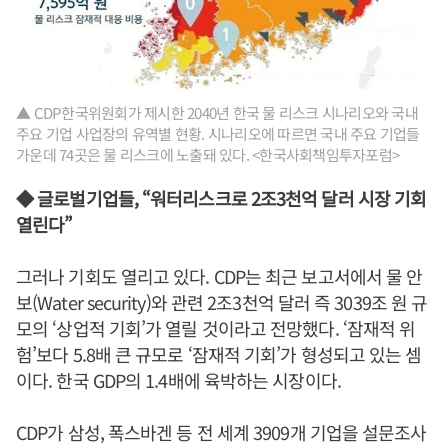
▲ CDP한국위원회가 제시한 2040년 한국 물 리스크 시나리오와 국내
주요 기업 사업장의 유역별 현황. 시나리오에 따르면 국내 주요 기업들
가운데 74곳은 물 리스크에 노출돼 있다. <한국사회책임투자포럼>
◆ 글로벌기업들, “워터리스크로 2조3천억 달러 시장 기회
열린다”
그러나 기회도 열리고 있다. CDP는 최근 보고서에서 물 안
보(Water security)와 관련 2조3천억 달러 즉 3039조 원 규
모의 ‘상업적 기회’가 열릴 것이라고 전망했다. ‘잠재적 위
험’보다 5.8배 큰 규모로 ‘잠재적 기회’가 형성되고 있는 셈
이다.
한국 GDP의 1.4배에 육박하는 시장이다.
CDP가 삼성, 폭스바겐 등 전 세계 3909개 기업을 설문조사