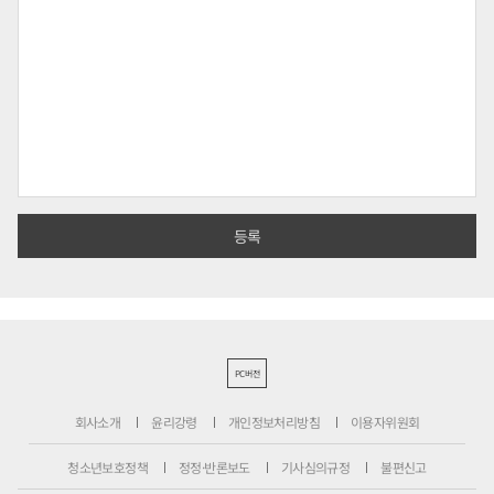
PC버전
회사소개
윤리강령
개인정보처리방침
이용자위원회
청소년보호정책
정정·반론보도
기사심의규정
불편신고