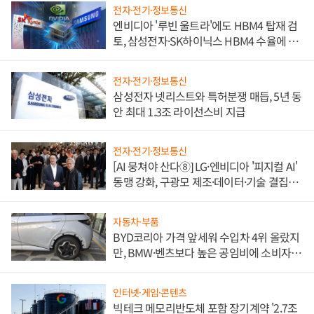
전자·전기·정보통신
엔비디아 '루빈 울트라'에도 HBM4 탑재 검
토, 삼성전자·SK하이닉스 HBM4 수율에 주
도권 갈린다
전자·전기·정보통신
삼성전자 넷리스트와 특허분쟁 매듭, 5년 동
안 최대 1.3조 라이선스비 지급
전자·전기·정보통신
[AI 뭉쳐야 산다⑧] LG·엔비디아 '피지컬 AI'
동맹 강화, 구광모 제조·데이터·기술 결집
해 종합 로보틱스 기업으로
자동차·부품
BYD코리아 가격 앞세워 수입차 4위 올랐지
만, BMW·벤츠보다 높은 공임비에 소비자
불만 폭발
인터넷·게임·콘텐츠
빅테크 메모리반도체 포함 장기계약 '2.7조