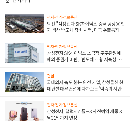
전자·전기·정보통신
외신 "삼성전자 SK하이닉스 중국 공장용 현
지 생산 반도체 장비 시험, 미국 수출통제 대
비"
전자·전기·정보통신
삼성전자 SK하이닉스 소극적 주주환원에
해외 증권가 비판, "반도체 호황 지속성 의
문"
건설
국내외서 속도 붙는 원전 사업, 삼성물산·현
대건설·대우건설에 다가오는 '약속의 시간'
전자·전기·정보통신
삼성전자, 갤럭시Z 폴드8 사전예약 개통 8
월31일까지 연장