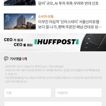
달러' 규모, AI 투자 위축 우려와 반대 신호
소비자·유통
이부진 야심작 '신라스테이' 서울신라호텔
보다 잘 나가, 평택·주문진·해남·건대로 성
장판 더 넓힌다
기사댓글
0
개
200자까지 쓰실 수 있습니다. (현재 0 byte / 최대 400byte)
저작권 등 다른 사람의 권리를 침해하거나 명예를 훼손하는 댓글은 관련 법률에 의해 제재를 받을
수 있습니다.
타인에게 불쾌감을 주는 욕설 등 비하하는 단어가 내용에 포함되거나 인신공격성 글은 관리자의 판
단에 의해 삭제 합니다.