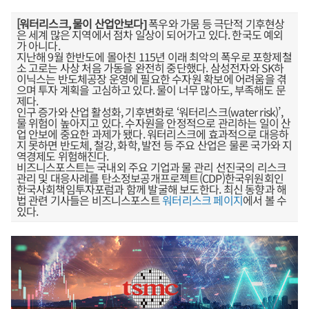
[워터리스크, 물이 산업안보다]
폭우와 가뭄 등 극단적 기후현상
은 세계 많은 지역에서 점차 일상이 되어가고 있다. 한국도 예외
가 아니다.
지난해 9월 한반도에 몰아친 115년 이래 최악의 폭우로 포항제철
소 고로는 사상 처음 가동을 완전히 중단했다. 삼성전자와 SK하
이닉스는 반도체공장 운영에 필요한 수자원 확보에 어려움을 겪
으며 투자 계획을 고심하고 있다. 물이 너무 많아도, 부족해도 문
제다.
인구 증가와 산업 활성화, 기후변화로 ‘워터리스크(water risk)’,
물 위험이 높아지고 있다. 수자원을 안정적으로 관리하는 일이 산
업 안보에 중요한 과제가 됐다. 워터리스크에 효과적으로 대응하
지 못하면 반도체, 철강, 화학, 발전 등 주요 산업은 물론 국가와 지
역경제도 위험해진다.
비즈니스포스트는 국내외 주요 기업과 물 관리 선진국의 리스크
관리 및 대응사례를 탄소정보공개프로젝트(CDP)한국위원회인
한국사회책임투자포럼과 함께 발굴해 보도한다. 최신 동향과 해
법 관련 기사들은 비즈니스포스트
워터리스크 페이지
에서 볼 수
있다.