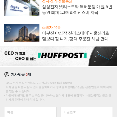
전자·전기·정보통신
삼성전자 넷리스트와 특허분쟁 매듭, 5년
동안 최대 1.3조 라이선스비 지급
소비자·유통
이부진 야심작 '신라스테이' 서울신라호
텔보다 잘 나가, 평택·주문진·해남·건대로
성장판 더 넓힌다
기사댓글
0
개
200자까지 쓰실 수 있습니다. (현재 0 byte / 최대 400byte)
저작권 등 다른 사람의 권리를 침해하거나 명예를 훼손하는 댓글은 관련 법률에 의해 제재
를 받을 수 있습니다.
타인에게 불쾌감을 주는 욕설 등 비하하는 단어가 내용에 포함되거나 인신공격성 글은 관
리자의 판단에 의해 삭제 합니다.