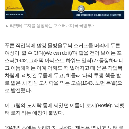
▲ 리벳터 로지를 상징하는 포스터. <미국 국방부>
푸른 작업복에 빨강 물방울무늬 스커프를 머리에 두른
여성이 '할 수 있다(We can do it)'며 팔을 걷어 보이는 포
스터(1942, 그래픽 아티스트 하워드 밀러)가 등장하더니
그 이듬해에는 아예 어깨도 떡 벌어지고 때 묻은 작업복
차림에, 리벳건 무릎에 두고, 히틀러 '나의 투쟁' 책을 발
로 밟은 채 점심 도시락을 먹는 모습(1943, 노먼 록웰)으
로 발전했다.
이 그림의 도시락 통에 써있던 이름이 '로지(Rosie)'. '리벳
터 로지'라는 애칭이 붙었다.
1943년 초에는 노래까지 나왔다. 제목은 역시 '리벳터 로