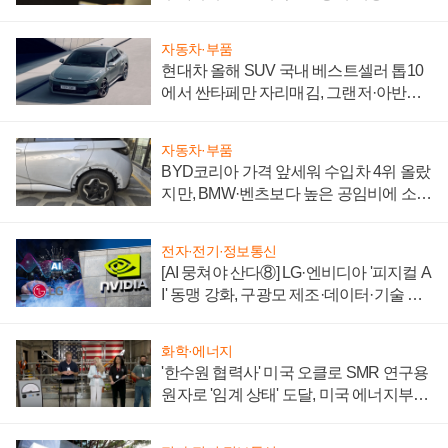
자동차·부품
현대차 올해 SUV 국내 베스트셀러 톱10
에서 싼타페만 자리매김, 그랜저·아반떼
'세단 쌍끌이'로 내수 방어
자동차·부품
BYD코리아 가격 앞세워 수입차 4위 올랐
지만, BMW·벤츠보다 높은 공임비에 소비
자 불만 폭발
전자·전기·정보통신
[AI 뭉쳐야 산다⑧] LG·엔비디아 '피지컬 A
I' 동맹 강화, 구광모 제조·데이터·기술 결
집해 종합 로보틱스 기업으로
화학·에너지
'한수원 협력사' 미국 오클로 SMR 연구용
원자로 '임계 상태' 도달, 미국 에너지부
"중요한 이정표"