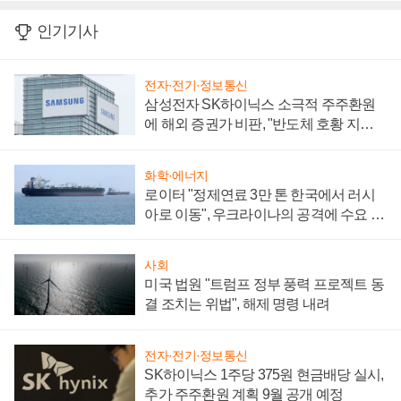
인기기사
전자·전기·정보통신
삼성전자 SK하이닉스 소극적 주주환원
에 해외 증권가 비판, "반도체 호황 지속
성 의문"
화학·에너지
로이터 "정제연료 3만 톤 한국에서 러시
아로 이동", 우크라이나의 공격에 수요 늘
어
사회
미국 법원 "트럼프 정부 풍력 프로젝트 동
결 조치는 위법", 해제 명령 내려
전자·전기·정보통신
SK하이닉스 1주당 375원 현금배당 실시,
추가 주주환원 계획 9월 공개 예정