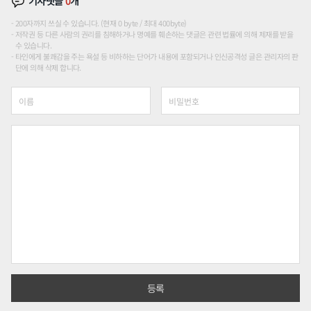
기사댓글
0
개
200자까지 쓰실 수 있습니다. (현재 0 byte / 최대 400byte)
저작권 등 다른 사람의 권리를 침해하거나 명예를 훼손하는 댓글은 관련 법률에 의해 제재를 받을
수 있습니다.
타인에게 불쾌감을 주는 욕설 등 비하하는 단어가 내용에 포함되거나 인신공격성 글은 관리자의 판
단에 의해 삭제 합니다.