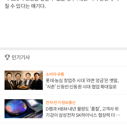
질 수 있다는 얘기다.
인기기사
소비자·유통
롯데·농심 창업주 시대 '라면 앙금'은 옛말,
'사촌' 신동빈·신동원 시대 협업 확대일로
전자·전기·정보통신
D램과 HBM 내년 물량도 '품절', 고객사 위
기감이 삼성전자 SK하이닉스 협상력 더 키
워