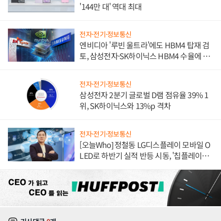
'144만 대' 역대 최대
전자·전기·정보통신
엔비디아 '루빈 울트라'에도 HBM4 탑재 검
토, 삼성전자·SK하이닉스 HBM4 수율에 주
도권 갈린다
전자·전기·정보통신
삼성전자 2분기 글로벌 D램 점유율 39% 1
위, SK하이닉스와 13%p 격차
전자·전기·정보통신
[오늘Who] 정철동 LG디스플레이 모바일 O
LED로 하반기 실적 반등 시동, '칩플레이
션'에 가격 인하 압박은 부담