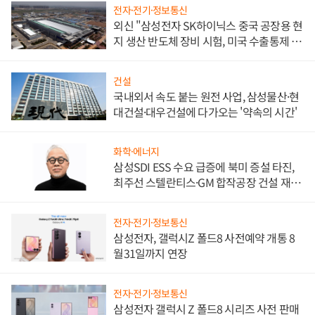
전자·전기·정보통신
외신 "삼성전자 SK하이닉스 중국 공장용 현
지 생산 반도체 장비 시험, 미국 수출통제 대
비"
건설
국내외서 속도 붙는 원전 사업, 삼성물산·현
대건설·대우건설에 다가오는 '약속의 시간'
화학·에너지
삼성SDI ESS 수요 급증에 북미 증설 타진,
최주선 스텔란티스·GM 합작공장 건설 재추
진하나
전자·전기·정보통신
삼성전자, 갤럭시Z 폴드8 사전예약 개통 8
월31일까지 연장
전자·전기·정보통신
삼성전자 갤럭시 Z 폴드8 시리즈 사전 판매