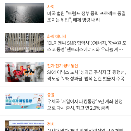
사회
미국 법원 "트럼프 정부 풍력 프로젝트 동결
조치는 위법", 해제 명령 내려
화학·에너지
'DL이앤씨 SMR 협력사' X에너지, '한수원 포
스코 동맹' 센트러스에너지와 우라늄 계약
체결
전자·전기·정보통신
SK하이닉스 노사 '성과급 주식지급' 평행선,
곽노정 'N% 성과급' 법적 논란 벗을지 주목
금융
우체국 '매일이자 파킹통장' 5만 계좌 한정
으로 다시 출시, 최고 연 2.0% 금리
정치
AI시대 맞아 25년 만에 전력산업 구조개편