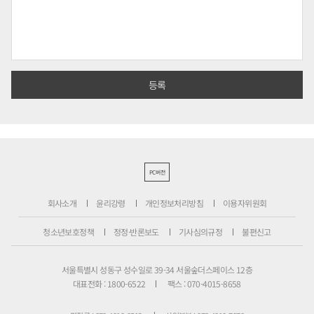
PC버전
회사소개
윤리강령
개인정보처리방침
이용자위원회
청소년보호정책
정정·반론보도
기사심의규정
불편신고
서울특별시 성동구 성수일로 39-34 서울숲더스페이스 12층
대표전화 : 1800-6522
팩스 : 070-4015-8658