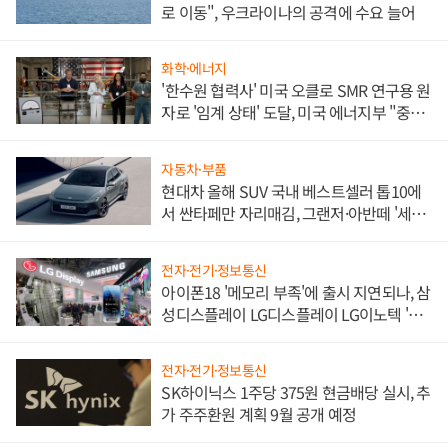
로 이동", 우크라이나의 공격에 수요 늘어
화학·에너지
'한수원 협력사' 미국 오클로 SMR 연구용 원
자로 '임계 상태' 도달, 미국 에너지부 "중요
한 이정표"
자동차·부품
현대차 올해 SUV 국내 베스트셀러 톱10에
서 싼타페만 자리매김, 그랜저·아반떼 '세단
쌍끌이'로 내수 방어
전자·전기·정보통신
아이폰18 '메모리 부족'에 출시 지연되나, 삼
성디스플레이 LG디스플레이 LG이노텍 '탈
애플' 수익 다각화 속도
전자·전기·정보통신
SK하이닉스 1주당 375원 현금배당 실시, 추
가 주주환원 계획 9월 공개 예정