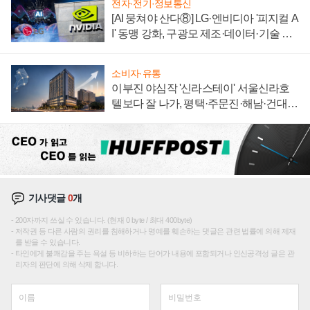
전자·전기·정보통신
[AI 뭉쳐야 산다⑧] LG·엔비디아 '피지컬 A
I' 동맹 강화, 구광모 제조·데이터·기술 결
집해 종합 로보틱스 기업으로
소비자·유통
이부진 야심작 '신라스테이' 서울신라호
텔보다 잘 나가, 평택·주문진·해남·건대로
성장판 더 넓힌다
기사댓글
0
개
200자까지 쓰실 수 있습니다. (현재 0 byte / 최대 400byte)
저작권 등 다른 사람의 권리를 침해하거나 명예를 훼손하는 댓글은 관련 법률에 의해 제재
를 받을 수 있습니다.
타인에게 불쾌감을 주는 욕설 등 비하하는 단어가 내용에 포함되거나 인신공격성 글은 관
리자의 판단에 의해 삭제 합니다.