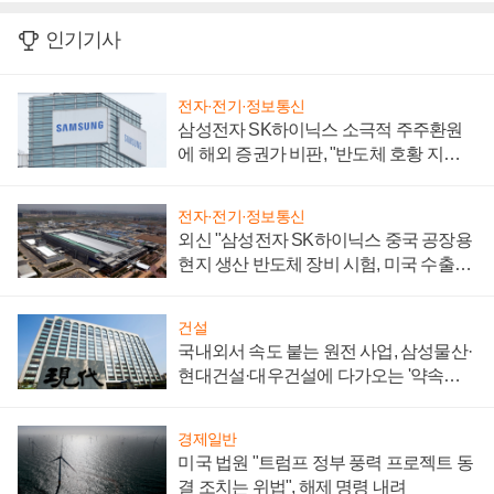
인기기사
전자·전기·정보통신
삼성전자 SK하이닉스 소극적 주주환원
에 해외 증권가 비판, "반도체 호황 지속
성 의문"
전자·전기·정보통신
외신 "삼성전자 SK하이닉스 중국 공장용
현지 생산 반도체 장비 시험, 미국 수출통
제 대비"
건설
국내외서 속도 붙는 원전 사업, 삼성물산·
현대건설·대우건설에 다가오는 '약속의
시간'
경제일반
미국 법원 "트럼프 정부 풍력 프로젝트 동
결 조치는 위법", 해제 명령 내려