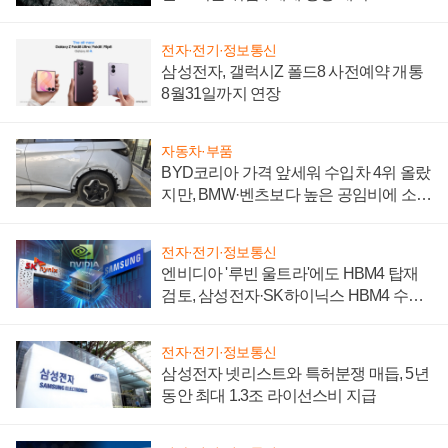
전자·전기·정보통신
삼성전자, 갤럭시Z 폴드8 사전예약 개통
8월31일까지 연장
자동차·부품
BYD코리아 가격 앞세워 수입차 4위 올랐
지만, BMW·벤츠보다 높은 공임비에 소비
자 불만 폭발
전자·전기·정보통신
엔비디아 '루빈 울트라'에도 HBM4 탑재
검토, 삼성전자·SK하이닉스 HBM4 수율
에 주도권 갈린다
전자·전기·정보통신
삼성전자 넷리스트와 특허분쟁 매듭, 5년
동안 최대 1.3조 라이선스비 지급