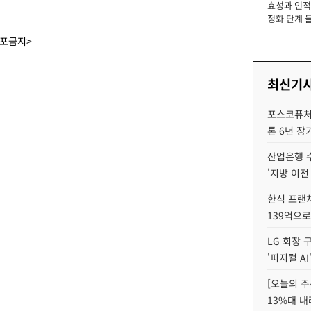
효성과 인적 
장
정화 단계 들
배포금지>
최신기
포스코퓨처엠
톤 6년 장
산업은행 
'지방 이전
한식 프랜
139억으로
LG 회장 
'피지컬 AI
[오늘의 주
13%대 내