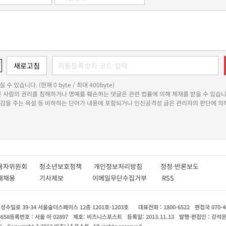
 수 있습니다. (현재 0 byte / 최대 400byte)
다른 사람의 권리를 침해하거나 명예를 훼손하는 댓글은 관련 법률에 의해 제재를 받을 수 있습니
쾌감을 주는 욕설 등 비하하는 단어가 내용에 포함되거나 인신공격성 글은 관리자의 판단에 의해
용자위원회
청소년보호정책
개인정보처리방침
정정·반론보도
인재채용
기사제보
이메일무단수집거부
RSS
수일로 39-34 서울숲더스페이스 12층 1201호-1203호
대표전화 : 1800-6522
편집국 070-4
8658
등록번호 : 서울 아 02897
제호: 비즈니스포스트
등록일: 2013.11.13
발행·편집인 : 강석
X
Copyright ? 2013 비즈니스포스트. All rights reserved.