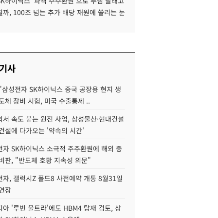
SK하이닉스 '파격 주주환원'으로 투심 달래고
까, 100조 넘는 추가 배당 재원에 쏠리는 눈
 기사
"삼성전자 SK하이닉스 중국 공장용 현지 생
도체 장비 시험, 미국 수출통제 ..
서 속도 붙는 원전 사업, 삼성물산·현대건설
건설에 다가오는 '약속의 시간'
자 SK하이닉스 소극적 주주환원에 해외 증
비판, "반도체 호황 지속성 의문"
자, 갤럭시Z 폴드8 사전예약 개통 8월31일
 연장
아 '루빈 울트라'에도 HBM4 탑재 검토, 삼