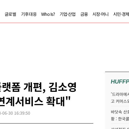
글로벌
기후대응
Who Is?
기업·산업
금융
시장·머니
시민·경
HUFF
랫폼 개편, 김소영
'드라마에서
연계서비스 확대"
고 커머스
바닷속 산
-06-30 16:39:50
황 : 한국