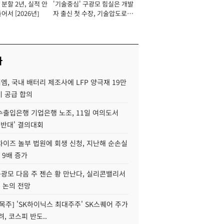
분할 2년, 실적 안
'기술중심' 구광모 힘실은 개발
이사 사장
어서 [2026년]
자 출신 첫 수장, 기술압도로
경쟁력 확보 사활 [2026년]
사
, 국내 배터리 제조사에 LFP 양극재 19만
기 공급 합의
수출입은행 기업은행 노조, 11일 여의도서
 반대' 결의대회
차이즈 놀부 법원에 회생 신청, 지난해 순손실
 9배 증가
구광모 다음 주 젠슨 황 만난다, 실리콘밸리서
' 논의 전망
목주] 'SK하이닉스 최대주주' SK스퀘어 주가
려, 코스피 반도..