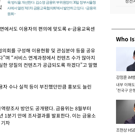
성전자
육 방식을 개선한다. 김소영 금융위 부위원장이 30일 정부서울청
있
사에서 열린 '제1차 금융교육협의회'에서 발언하고 있다. <금융위
원회>
측면에서도 이용자의 편의에 맞도록 e-금융교육센
Who Is
협의회를 구성해 이용현황 및 관심분야 등을 공유
다”며 “서비스 연계과정에서 컨텐츠 수가 많아지
실한 양질의 컨텐츠가 공급되도록 하겠다”고 말했
강정훈 iM
내부 이해도
용자 수나 실적 등이 부진했던만큼 홍보도 늘린
'전국구 은행
년]
융역량조사 방안도 공개됐다. 금융위는 8월부터
년 1분기 안에 조사결과를 발표한다. 이는 금융소
 기자
조현상 HS