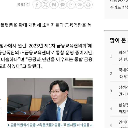
삼성전자 
공유하기
주가도 받칠
 플랫폼을 확대 개편해 소비자들의 금융역량을 높
많이 본
사에서 열린 ‘2023년 제1차 금융교육협의회’에
융감독원의 e-금융교육센터로 통합 운영 중이지만
외신 
1
 미흡하다”며 “공공과 민간을 아우르는 통합 금융
산 반
도화하겠다”고 말했다.
국내외
2
·대우
삼성전
3
권가 
참
삼성전
교
4
까지
이
엔비디
▲ 금융위원회가 금융교육 플랫폼 'e-금융교육센터'를 바꿔 금융교
5
육