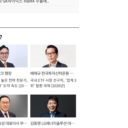
·SK하이닉스 HBM4 수율에..
?
뱅크 행장
배재규 한국투자신탁운용 대
 높은 전략 전문가,
국내 ETF 시장 선구자, '업계 3
표이사 사장
' 도약 속도 [2026
위' 탈환 과제 [2026년]
효성 대표이사 부회
김동명 LG에너지솔루션 대표