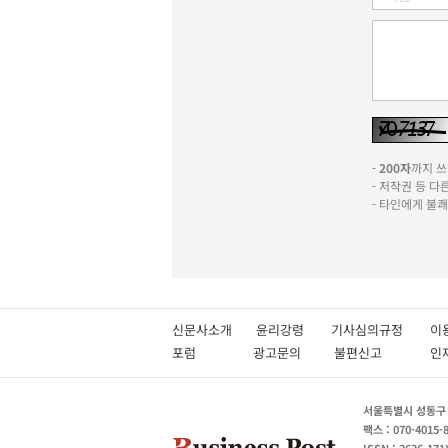
-
200자
까지 쓰실
- 저작권 등 
- 타인에게 불
신문사소개
윤리강령
기사심의규정
이
포럼
광고문의
불편신고
서울특별시 성동구 성
팩스 : 070-4015-
ISSN : 2636-171