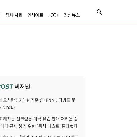
제
정치·사회
인사이트
JOB+
최신뉴스
씨저널
POST
 도시락까지' IP 키운 CJ ENM : 티빙도 웃
도 뛰었다
호 해치는 선크림은 미국·유럽 판매 어려운 상
콜마가 규제 뚫기 위한 '독성 테스트' 통과했다