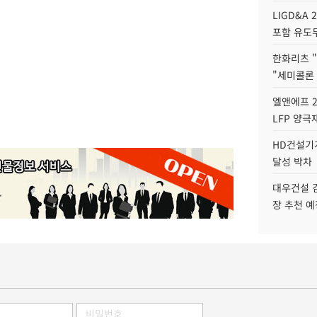
LIGD&A 
포함 유도무
한화리츠 "
"세미콜론
엘앤에프 2
LFP 양극
HD건설기계
달성 박차
대우건설 
장 추천 예