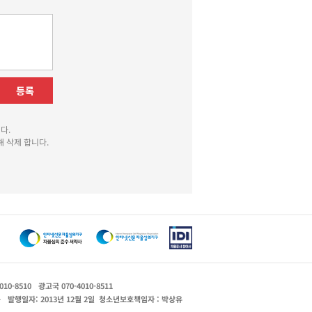
등록
다.
 삭제 합니다.
010-8510
광고국 070-4010-8511
운
발행일자: 2013년 12월 2일
청소년보호책임자 : 박상유