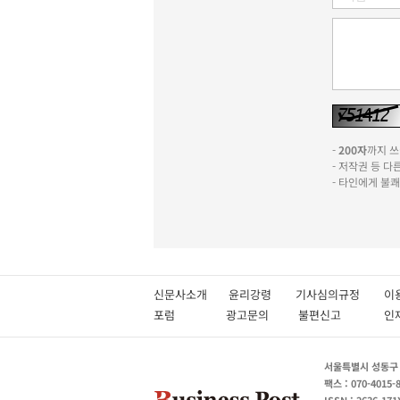
-
200자
까지 쓰실
- 저작권 등 
- 타인에게 불
신문사소개
윤리강령
기사심의규정
이
포럼
광고문의
불편신고
서울특별시 성동구 성
팩스 : 070-4015-
ISSN : 2636-171