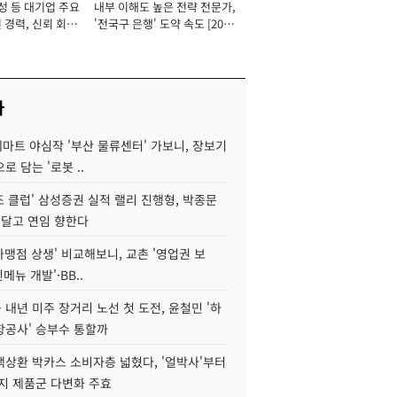
성 등 대기업 주요
내부 이해도 높은 전략 전문가,
 경력, 신뢰 회복
'전국구 은행' 도약 속도 [2026
[2026년]
년]
사
데마트 야심작 '부산 물류센터' 가보니, 장보기
로 담는 '로봇 ..
조 클럽' 삼성증권 실적 랠리 진행형, 박종문
 달고 연임 향한다
가맹점 상생' 비교해보니, 교촌 '영업권 보
신메뉴 개발'·BB..
내년 미주 장거리 노선 첫 도전, 윤철민 '하
항공사' 승부수 통할까
백상환 박카스 소비자층 넓혔다, '얼박사'부터
지 제품군 다변화 주효