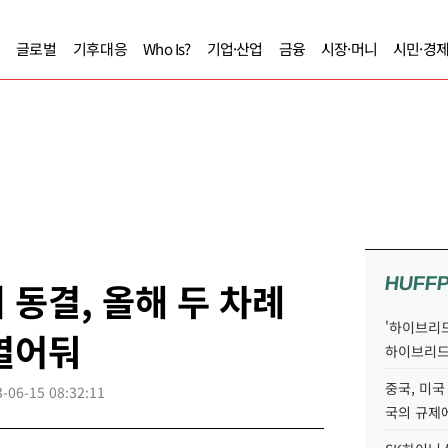
글로벌
기후대응
Who Is?
기업·산업
금융
시장·머니
시민·경
HUFF
 동결, 올해 두 차례
'하이브리드
열어둬
하이브리드
중국, 미국
-06-15 08:32:11
국의 규제에