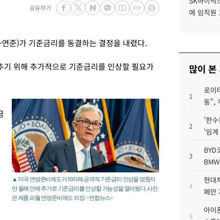
SK하이닉스
공유하기
에 임직원 
·연준)가 기준금리를 동결하는 결정을 내렸다.
추기 위해 추가적으로 기준금리를 인상할 필요가
많이 본
로이터
1
동",
금
'한수
2
'임계
BYD
3
BMW
현대차
▲ 미국 연방준비제도가 10차례 공격적 기준금리 인상을 멈췄지
4
만 올해 안에 추가로 기준금리를 인상할 가능성을 열어뒀다. 사진
페만 
은 제롬 파월 연방준비제도 의장. <연합뉴스>
아이폰
5