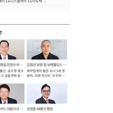
이 LG디스플레이 LG이노텍 '..
?
통령실 민정수석비
김정균 보령 및 보령홀딩스 대
 출신, 공소청·중수
제약업계의 젊은 오너 3세 경
표이사 사장
두고 검찰개혁 완수
영자, 미래 먹거리 '우주와 헬
년]
스케어' 공들여 [2026년]
카드 대표이사 사
강정훈 iM뱅크 행장