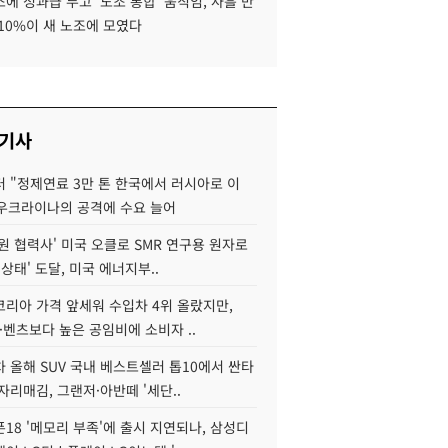
에 성과급 두고 '노조 통합' 움직임, 사흘 만
10%이 새 노조에 모였다
 기사
 "정제연료 3만 톤 한국에서 러시아로 이
 우크라이나의 공격에 수요 늘어
원 협력사' 미국 오클로 SMR 연구용 원자로
 상태' 도달, 미국 에너지부..
코리아 가격 앞세워 수입차 4위 올랐지만,
·벤츠보다 높은 공임비에 소비자 ..
 올해 SUV 국내 베스트셀러 톱10에서 싼타
자리매김, 그랜저·아반떼 '세단..
18 '메모리 부족'에 출시 지연되나, 삼성디