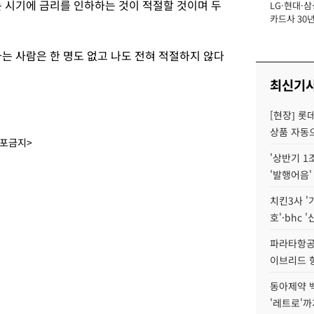
 시기에 금리를 인하하는 것이 적절할 것이며 두
LG·현대·삼
장
카드사 30년
에 '초집중' 
는 사람은 한 명도 없고 나도 전혀 적절하지 않다
최신기
[현장] 롯
상품 자동으
배포금지>
'상반기 1
'발행어음'
치킨3사 '
호'·bhc '
파라타항공 
이브리드 
동아제약 
'레트로'까