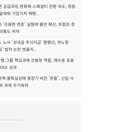
콘 공급과잉 완화에 스페셜티 전환 속도, 정몽
앞세워 기업가치 재평..
 '조용한 연준' 실험에 불안 확산, 트럼프 정
 의혹도 커져
 노사 '성과급 주식지급' 평행선, 곽노정
급' 법적 논란 벗을지..
행 그룹 핵심과제 선봉장 역할, 채수웅 포용
AX도 성과
책 불확실성에 중장기 비전 '흔들', 신임 사
설득 과제 무거워져