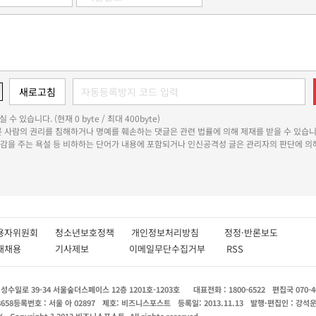
 수 있습니다. (현재 0 byte / 최대 400byte)
다른 사람의 권리를 침해하거나 명예를 훼손하는 댓글은 관련 법률에 의해 제재를 받을 수 있습니
쾌감을 주는 욕설 등 비하하는 단어가 내용에 포함되거나 인신공격성 글은 관리자의 판단에 의해
용자위원회
청소년보호정책
개인정보처리방침
정정·반론보도
인재채용
기사제보
이메일무단수집거부
RSS
수일로 39-34 서울숲더스페이스 12층 1201호-1203호
대표전화 : 1800-6522
편집국 070-4
8658
등록번호 : 서울 아 02897
제호: 비즈니스포스트
등록일: 2013.11.13
발행·편집인 : 강석
X
Copyright ? 2013 비즈니스포스트. All rights reserved.